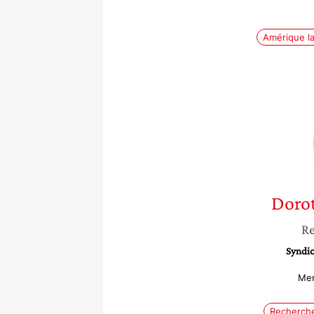
Amérique la
Doro
Re
Syndic
Mem
Recherch