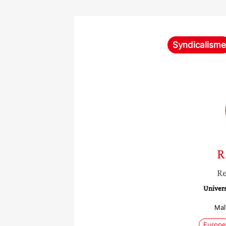
Syndicalisme
R
Re
Univers
Maî
Europe