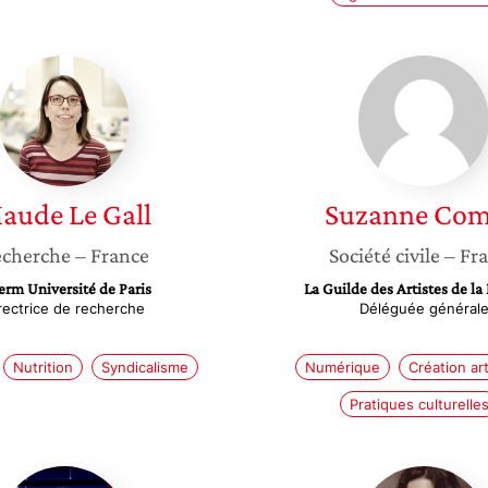
Maude
Suzann
Le
Combo
Gall
aude
Le Gall
Suzanne
Com
cherche
– France
Société civile
– Fr
erm Université de Paris
La Guilde des Artistes de l
rectrice de recherche
Déléguée général
Nutrition
Syndicalisme
Numérique
Création art
Pratiques culturelle
Najet
Selena