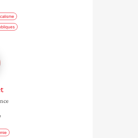
calisme
ubliques
t
ance
e
mie