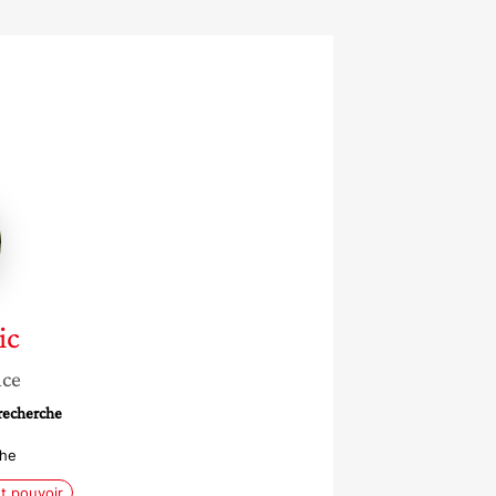
ic
nce
 recherche
che
t pouvoir