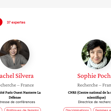
37 expertes
Rachel
Sophie
Silvera
Pochic
achel
Silvera
Sophie
Poch
cherche
– France
Recherche
– Fra
ité Paris Ouest Nanterre La
CNRS (Centre national de la
Défense
scientifique)
tresse de conférences
Directrice de recher
Politiques de l’emploi
Discriminations
Femmes e