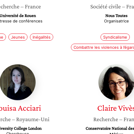
cherche
– France
Société civile
– Fr
Université de Rouen
Nous Toutes
tresse de conférences
Organisatrice
ue
Jeunes
Inégalités
Syndicalisme
Combattre les violences à l’éga
Louisa
Claire
Acciari
Vivès
ouisa
Acciari
Claire
Vivè
rche
– Royaume-Uni
Recherche
– Fra
versity College London
Conservatoire National des
Chercheuse