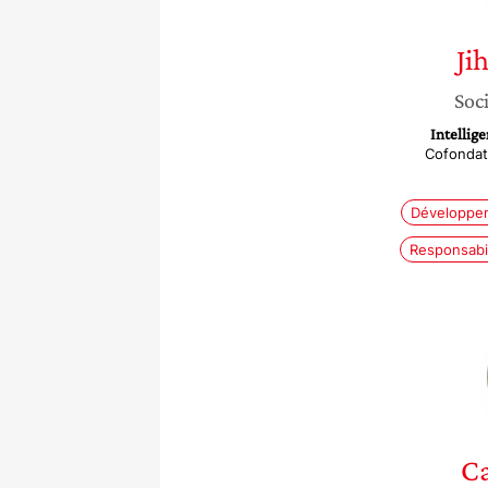
Ji
Soci
Intellige
Cofondat
Développem
Responsabil
Ca