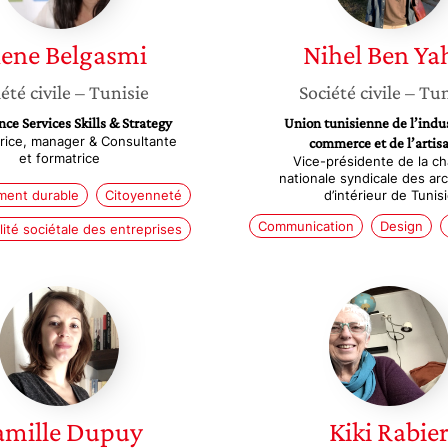
hene
Belgasmi
Nihel
Ben Ya
été civile
– Tunisie
Société civile
– Tun
nce Services Skills & Strategy
Union tunisienne de l’indus
rice, manager & Consultante
commerce et de l’artis
et formatrice
Vice-présidente de la c
nationale syndicale des ar
ent durable
Citoyenneté
d’intérieur de Tunis
Communication
Design
ité sociétale des entreprises
Camille
Kiki
Dupuy
Rabier
mille
Dupuy
Kiki
Rabie