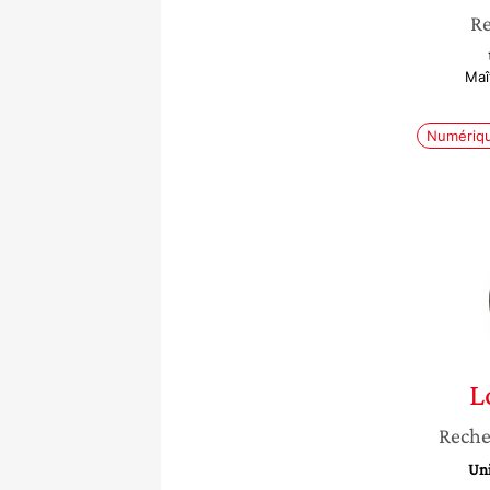
Re
Maî
Numériq
L
Reche
Uni