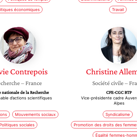
litiques économiques
Travail
Sylvie
Christin
Contrepois
Allema
vie
Contrepois
Christine
Alle
cherche
– France
Société civile
– Fr
 nationale de la Recherche
CFE-CGC BTP
ble d’actions scientifiques
Vice-présidente cadre Auve
Alpes
ions
Mouvements sociaux
Syndicalisme
Politiques sociales
Promotion des droits des femmes 
Égalité femmes-hom