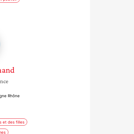
e
nd
mand
ance
rgne Rhône
et des filles
mes