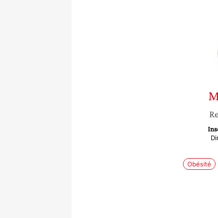
M
Re
Ins
Di
Obésité