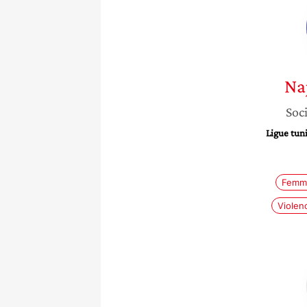
Na
Soci
Ligue tun
Femme
Violen