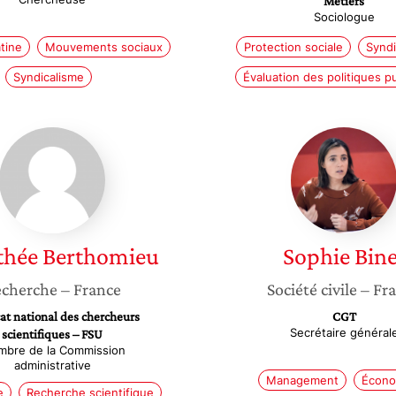
Métiers
Sociologue
tine
Mouvements sociaux
Protection sociale
Syndi
Syndicalisme
Évaluation des politiques p
Dorothée
Sophie
Berthomieu
Binet
thée
Berthomieu
Sophie
Bine
cherche
– France
Société civile
– Fr
at national des chercheurs
CGT
Secrétaire général
scientifiques – FSU
bre de la Commission
administrative
Management
Écono
e
Recherche scientifique