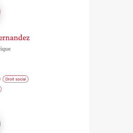
ero
dez
ernandez
gique
e
Droit social