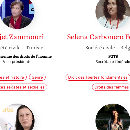
Zammouri
Carbon
Fernan
jet
Zammouri
Selena
Carbonero F
été civile
– Tunisie
Société civile
– Bel
isienne des droits de l’homme
FGTB
Vice présidente
Secrétaire fédéral
s et histoire
Genre
Droit des libertés fondamentales
ces sexistes et sexuelles
Droits des femmes
Jihene
Nihel
Belgasmi
Ben
Yahia