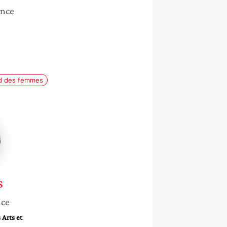
ance
rd des femmes
s
nce
 Arts et