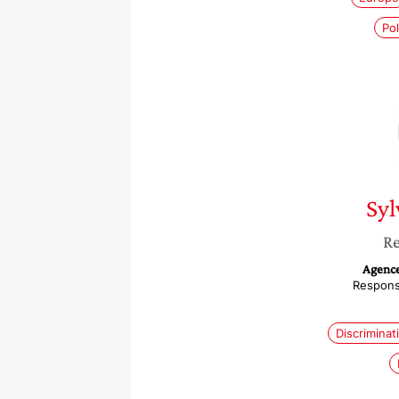
Po
Syl
Re
Agence
Responsa
Discriminat