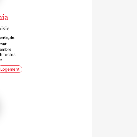
hia
isie
trie, du
anat
hambre
chitectes
ie
Logement
r