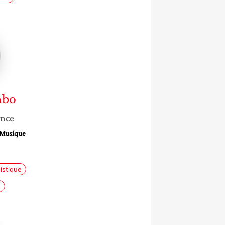
e
bo
ance
a Musique
e
istique
s