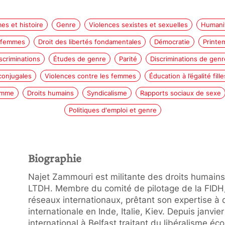
s et histoire
Genre
Violences sexistes et sexuelles
Humanit
 femmes
Droit des libertés fondamentales
Démocratie
Printe
scriminations
Études de genre
Parité
Discriminations de genr
conjugales
Violences contre les femmes
Éducation à l’égalité fil
Homme
Droits humains
Syndicalisme
Rapports sociaux de sexe
Politiques d'emploi et genre
Biographie
Najet Zammouri est militante des droits humains 
LTDH. Membre du comité de pilotage de la FIDH, 
réseaux internationaux, prêtant son expertise à 
internationale en Inde, Italie, Kiev. Depuis janvier
international à Belfast traitant du libéralisme é