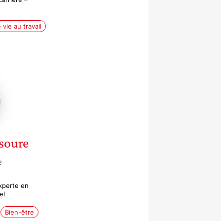
 vie au travail
e
oure
soure
e
xperte en
el
Bien-être