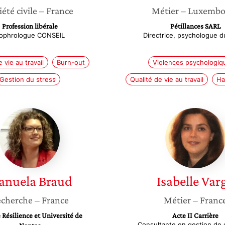
iété civile
– France
Métier
– Luxembo
Profession libérale
Pétillances SARL
ophrologue CONSEIL
Directrice, psychologue du
 vie au travail
Burn-out
Violences psychologiq
Gestion du stress
Qualité de vie au travail
Ha
Manuela
Isabelle
Braud
Varga
anuela
Braud
Isabelle
Var
cherche
– France
Métier
– Franc
 Résilience et Université de
Acte II Carrière
Consultante en gestion de c