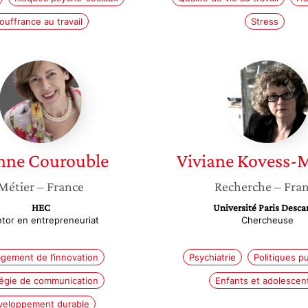
ouffrance au travail
Stress
Jeanne
Viviane
Courouble
Kovess-
Masfét
nne
Courouble
Viviane
Kovess-M
Métier
– France
Recherche
– Fra
HEC
Université Paris Desca
tor en entrepreneuriat
Chercheuse
gement de l’innovation
Psychiatrie
Politiques p
tégie de communication
Enfants et adolescen
veloppement durable