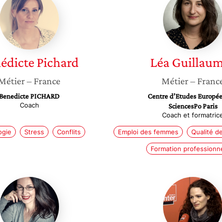
Pichard
Guillau
édicte
Pichard
Léa
Guillau
Métier
– France
Métier
– Franc
Benedicte PICHARD
Centre d’Etudes Europée
Coach
SciencesPo Paris
Coach et formatric
ogie
Stress
Conflits
Emploi des femmes
Qualité de
Formation professionne
Diane
Laure
Ballonad
Salmon
Rolland