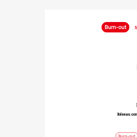
Burn-out
5
Réseau cons
Burn-out