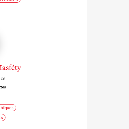
y
asféty
nce
rtes
ubliques
ts