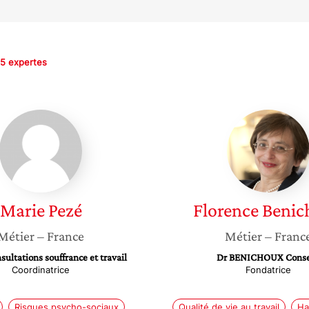
5 expertes
Marie
Florenc
Pezé
Benich
Marie
Pezé
Florence
Benic
Métier
– France
Métier
– Franc
ultations souffrance et travail
Dr BENICHOUX Conse
Coordinatrice
Fondatrice
Risques psycho-sociaux
Qualité de vie au travail
Ha