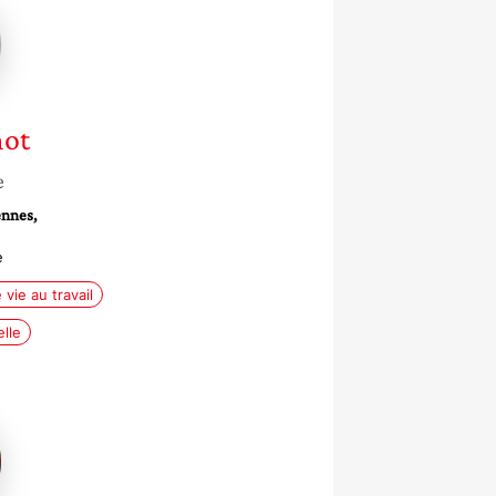
mot
mot
e
nnes,
e
 vie au travail
lle
a