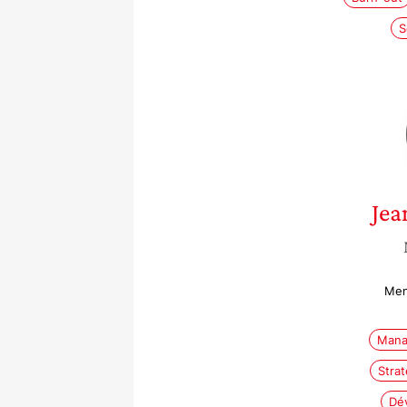
S
Jea
Men
Mana
Stra
Dé