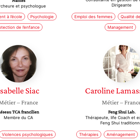
Nantes
Dirigeante
cheure et psychologue
nt à l’école
Psychologie
Emploi des femmes
Qualité de
otection de l’enfance
Management
Isabelle
Carolin
Siac
Lamass
Isabelle
Siac
Caroline
Lamas
Métier
– France
Métier
– Franc
éseau TCA francilien
Feng Shui Lab.
Membre du CA
Thérapeute, life Coach et e
Feng Shui traditionn
Violences psychologiques
Thérapies
Aménagement