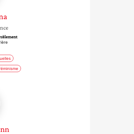
na
ance
arcèlement
rière
uelles
Féminisme
n
nn