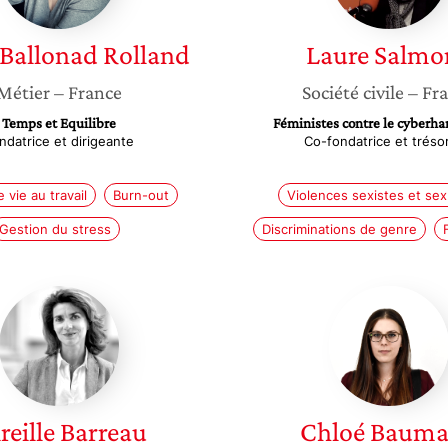
Ballonad Rolland
Laure
Salmo
Métier
– France
Société civile
– Fr
Temps et Equilibre
Féministes contre le cyberh
ndatrice et dirigeante
Co-fondatrice et tréso
 vie au travail
Burn-out
Violences sexistes et sex
Gestion du stress
Discriminations de genre
Mireille
Chloé
Barreau
Bauman
reille
Barreau
Chloé
Bauma