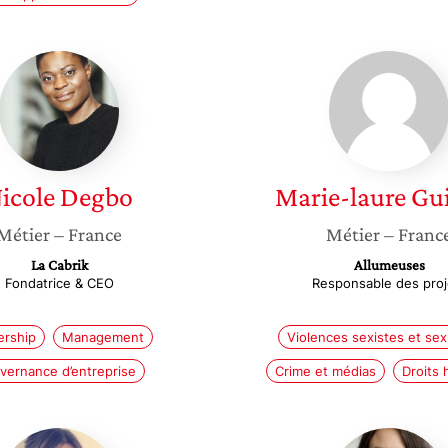
Nicole
Marie-
Degbo
laure
Guislain
icole
Degbo
Marie-laure
Gui
Métier
– France
Métier
– Franc
La Cabrik
Allumeuses
Fondatrice & CEO
Responsable des proj
ership
Management
Violences sexistes et sex
vernance d’entreprise
Crime et médias
Droits
Bénédicte
Léa