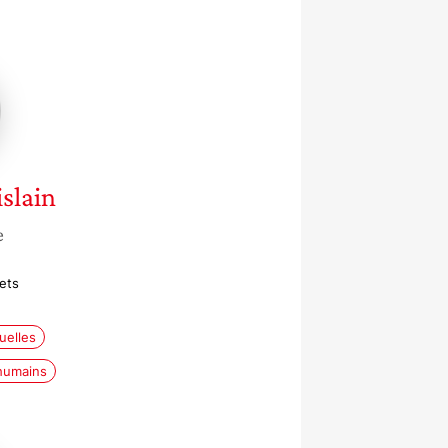
slain
e
ets
uelles
 humains