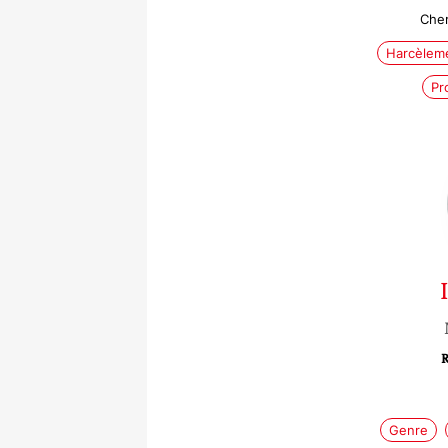
Cher
Harcèleme
Pr
R
Genre