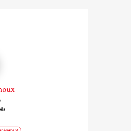
e
oux
houx
e
ils
rcèlement