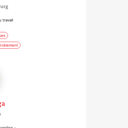
urg
 travail
ues
rcèlement
ga
e
arrière –