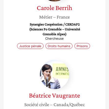
Carole
Berrih
Métier
– France
Synergies Coopération / CERDAP2
(Sciences Po Grenoble – Université
Grenoble Alpes)
Chercheuse
Justice pénale
Droits humains
Prisons
Béatrice
Vaugrante
Béatrice
Vaugrante
Société civile
– Canada/Québec