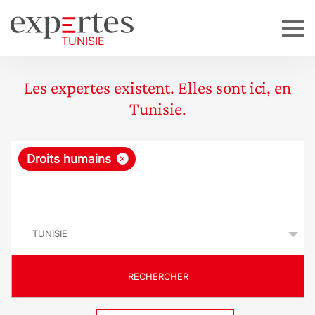
Les expertes existent. Elles sont ici, en
Tunisie.
R
×
Droits humains
e
q
P
u
a
y
ê
s
t
RECHERCHER
e