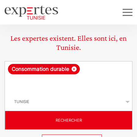
Les expertes existent. Elles sont ici, en
Tunisie.
R
×
Consommation durable
e
q
P
u
a
y
ê
s
t
RECHERCHER
e