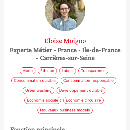
Eloïse
Moigno
Experte Métier
- France
- Ile-de-France
- Carrières-sur-Seine
Mode
Éthique
Labels
Transparence
Consommation durable
Consommation responsable
Greenwashing
Développement durable
Économie sociale
Économie circulaire
Nouveaux business models
Fonction principale