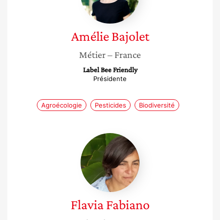
Amélie
Bajolet
Métier
– France
Label Bee Friendly
Présidente
Agroécologie
Pesticides
Biodiversité
Flavia
Fabiano
Flavia
Fabiano