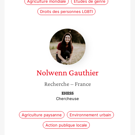
Agriculture mondiale
Études de genre
Droits des personnes LGBTI
Nolwenn
Gauthier
Nolwenn
Gauthier
Recherche
– France
EHESS
Chercheuse
Agriculture paysanne
Environnement urbain
Action publique locale