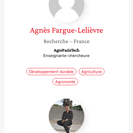
Lelièvre
Agnès
Fargue-Lelièvre
Recherche
– France
AgroParisTech
Enseignante-chercheure
Développement durable
Agriculture
Agronomie
Annie
Kamala