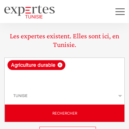
Les expertes existent. Elles sont ici, en
Tunisie.
R
×
Agriculture durable
e
q
P
u
a
y
ê
s
t
RECHERCHER
e