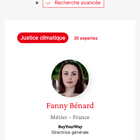
Recherche avancée
Justice climatique
35 expertes
Fanny
Bénard
Fanny
Bénard
Métier
– France
BuyYourWay
Directrice générale