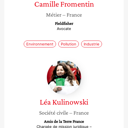
Camille
Fromentin
Métier
– France
Fieldfisher
Avocate
Environnement
Pollution
Industrie
Léa
Kulinowski
Léa
Kulinowski
Société civile
– France
Amis de la Terre France
Chargée de mission juridique –