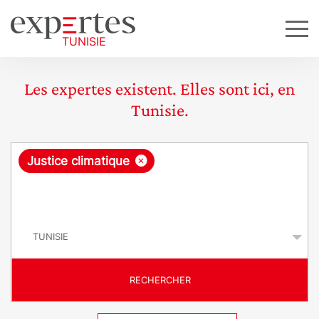
Les expertes existent. Elles sont ici, en
Tunisie.
R
×
Justice climatique
e
q
P
u
a
y
ê
s
t
RECHERCHER
e