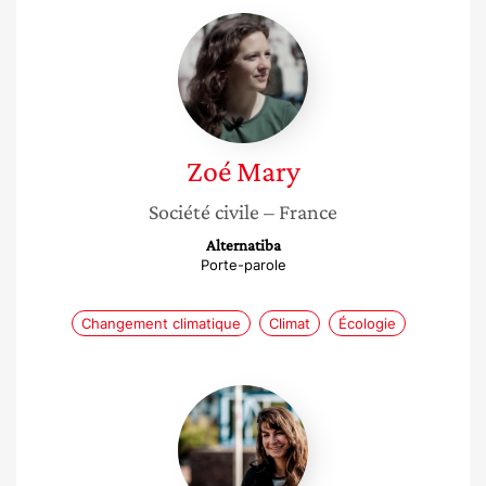
Zoé
Mary
Zoé
Mary
Société civile
– France
Alternatiba
Porte-parole
Changement climatique
Climat
Écologie
Elodie
Nace