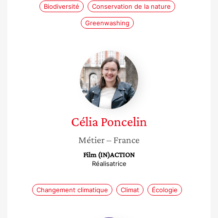
Biodiversité
Conservation de la nature
Greenwashing
Célia
Poncelin
Célia
Poncelin
Métier
– France
Film (IN)ACTION
Réalisatrice
Changement climatique
Climat
Écologie