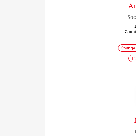
A
Soc
Coord
Changem
Tr