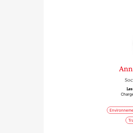
Ann
Soc
Les
Charg
Environnem
Tr