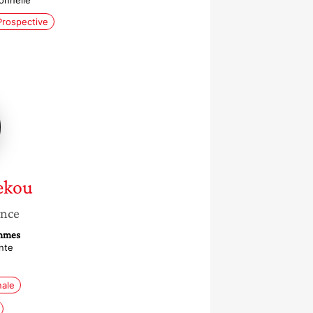
onnelle
Prospective
ou
ekou
ance
emmes
nte
nale