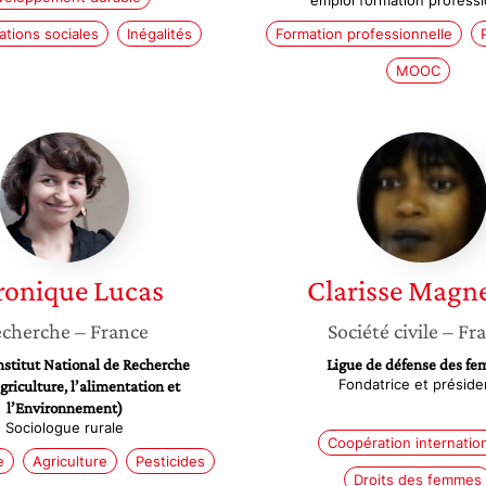
emploi formation professi
tions sociales
Inégalités
Formation professionnelle
MOOC
Véronique
Clarisse
Lucas
Magnek
ronique
Lucas
Clarisse
Magn
cherche
– France
Société civile
– Fr
stitut National de Recherche
Ligue de défense des f
Fondatrice et préside
griculture, l’alimentation et
l’Environnement)
Sociologue rurale
Coopération internatio
e
Agriculture
Pesticides
Droits des femmes