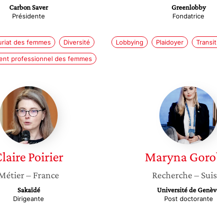
Carbon Saver
Greenlobby
Présidente
Fondatrice
uriat des femmes
Diversité
Lobbying
Plaidoyer
Transi
nt professionnel des femmes
Claire
Maryna
Poirier
Gorobe
laire
Poirier
Maryna
Goro
Métier
– France
Recherche
– Sui
Sakaïdé
Université de Genèv
Dirigeante
Post doctorante