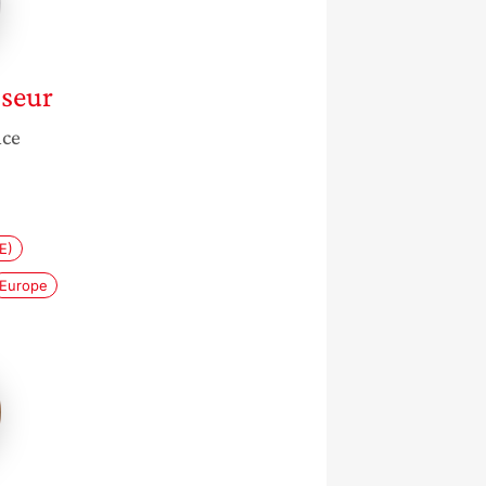
seur
nce
E)
Europe