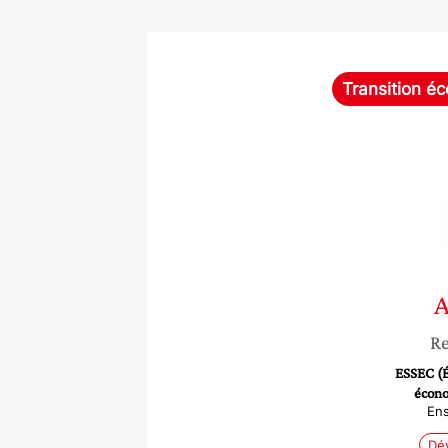
Transition éc
A
Re
ESSEC (É
écono
En
Dé