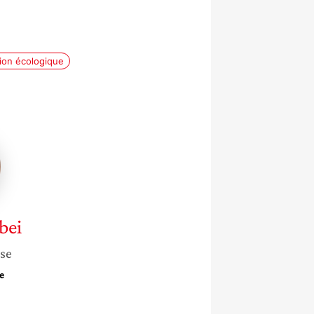
tion écologique
i
bei
sse
e