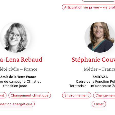
Articulation vie privée – vie pro
Anna-
Stéphan
Lena
Couvre
Rebaud
a-Lena
Rebaud
Stéphanie
Couv
iété civile
– France
Métier
– Franc
 Amis de la Terre France
SMICVAL
ée de campagne Climat et
Cadre de la Fonction Pu
transition juste
Territoriale – Influenceuse 
ent
Changement climatique
Environnement
Changement
ansition énergétique
Climat