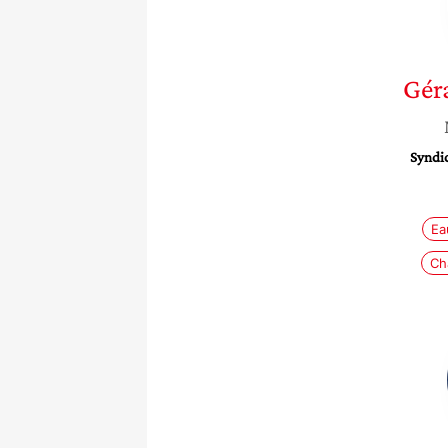
Gér
Syndic
Ea
Ch