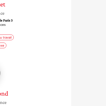
et
nce
e Paris 3
nces
u travail
exe
d
ond
ance