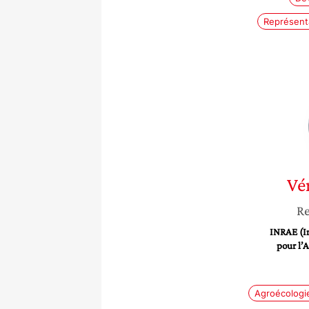
Représenta
Vé
Re
INRAE (In
pour l’A
Agroécologi