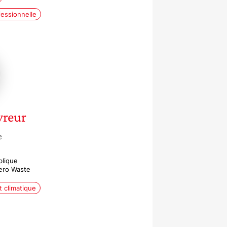
fessionnelle
ie
ur
reur
e
blique
Zero Waste
 climatique