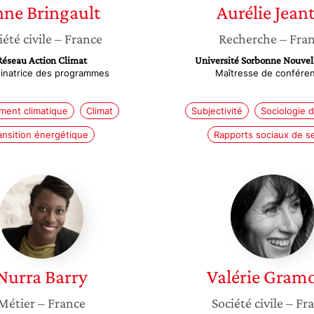
nne
Bringault
Aurélie
Jeant
iété civile
– France
Recherche
– Fra
Réseau Action Climat
Université Sorbonne Nouvell
inatrice des programmes
Maîtresse de confére
ent climatique
Climat
Subjectivité
Sociologie d
ansition énergétique
Rapports sociaux de s
Nurra
Valérie
Barry
Gramon
Nurra
Barry
Valérie
Gram
Métier
– France
Société civile
– Fr