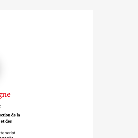
e
gne
e
ction de la
 et des
tenariat