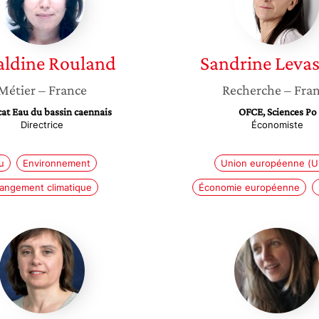
aldine
Rouland
Sandrine
Levas
Métier
– France
Recherche
– Fra
at Eau du bassin caennais
OFCE, Sciences Po
Directrice
Économiste
u
Environnement
Union européenne (U
angement climatique
Économie européenne
Anne
Aurélie
Bringault
Jeantet