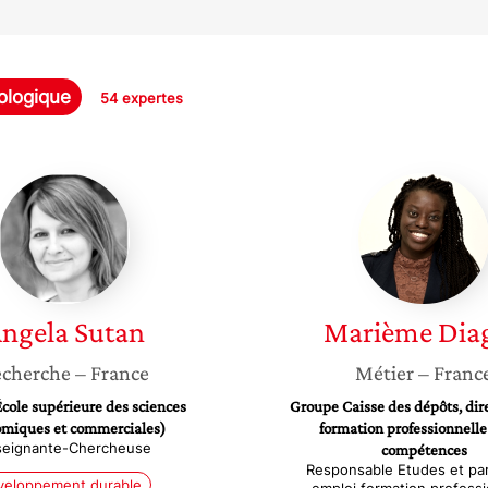
ologique
54 expertes
Angela
Marièm
Sutan
Diagne
ngela
Sutan
Marième
Dia
cherche
– France
Métier
– Franc
cole supérieure des sciences
Groupe Caisse des dépôts, dire
miques et commerciales)
formation professionnelle
seignante-Chercheuse
compétences
Responsable Etudes et par
veloppement durable