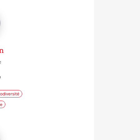
n
e
e
iodiversité
ue
e
ur