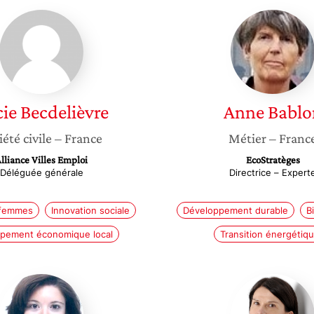
Lucie
Anne
Becdelièvre
Bablon
ie
Becdelièvre
Anne
Bablo
iété civile
– France
Métier
– Franc
lliance Villes Emploi
EcoStratèges
Déléguée générale
Directrice – Expert
 femmes
Innovation sociale
Développement durable
B
pement économique local
Transition énergétiq
Géraldine
Sandrin
Rouland
Levasse