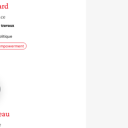
ard
nce
 travaux
litique
Empowerment
u
eau
e