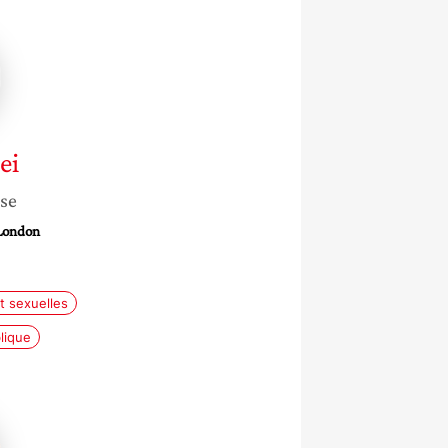
ei
sse
 London
t sexuelles
blique