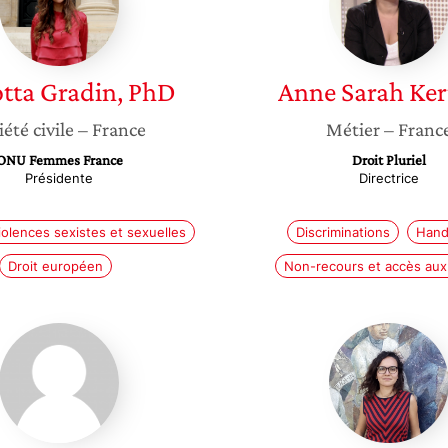
tta
Gradin, PhD
Anne Sarah
Ker
iété civile
– France
Métier
– Franc
ONU Femmes France
Droit Pluriel
Présidente
Directrice
iolences sexistes et sexuelles
Discriminations
Hand
Droit européen
Non-recours et accès aux 
Marie-
Hélène
laure
Balazar
Guislain