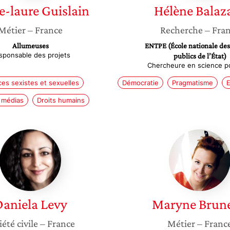
e-laure
Guislain
Hélène
Balaz
Métier
– France
Recherche
– Fra
Allumeuses
ENTPE (École nationale des
sponsable des projets
publics de l’État)
Chercheure en science po
ces sexistes et sexuelles
Démocratie
Pragmatisme
 médias
Droits humains
Daniela
Maryne
Levy
Brunea
aniela
Levy
Maryne
Brun
iété civile
– France
Métier
– Franc