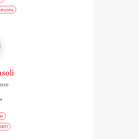
-garçons
ue
i
soli
ance
er
ie
GBTI