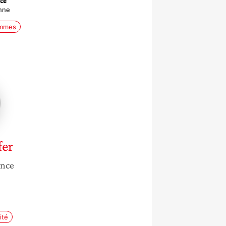
nce
nne
emmes
fer
ance
ité