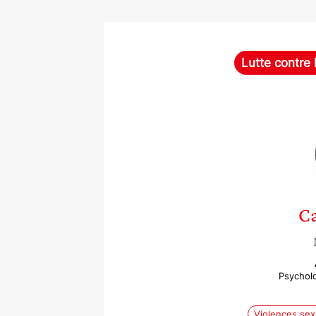
Lutte contre 
Ca
Psycholo
Violences sex