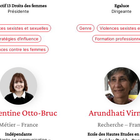
ctif 13 Droits des femmes
Egaluce
Présidente
Dirigeante
ces sexistes et sexuelles
Genre
Violences sexistes e
ratégies d’influence
Formation professionne
nces contre les femmes
Clémentine
Arundha
Otto-
Virmani
Bruc
ntine
Otto-Bruc
Arundhati
Vir
Métier
– France
Recherche
– Fra
Indépendante
Ecole des Hautes Etudes en
tante en communication –