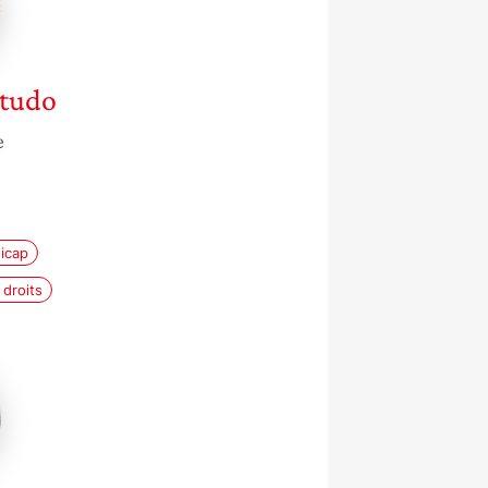
tudo
e
icap
droits
d