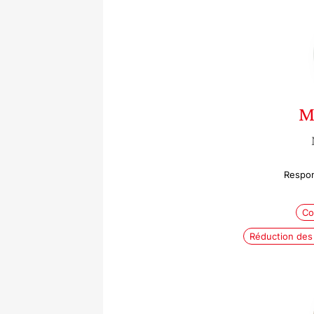
M
Respon
Co
Réduction des