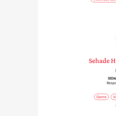
Sehade
H
SIDA
Respo
Genre
V