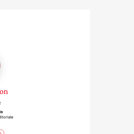
ce
ron
e
ts
itoriale
n