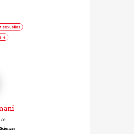
t sexuelles
lle
ti
mani
nce
 Sciences