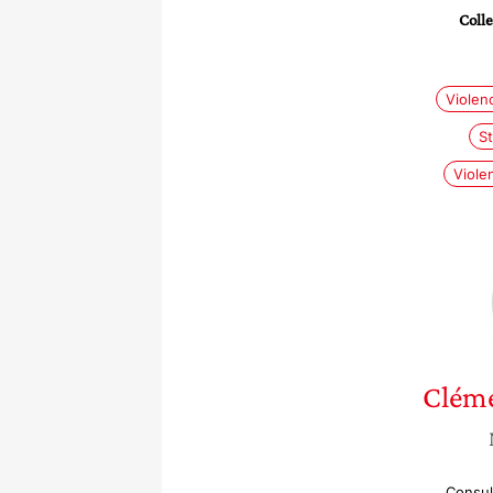
Colle
Violen
St
Viole
Cléme
Consul