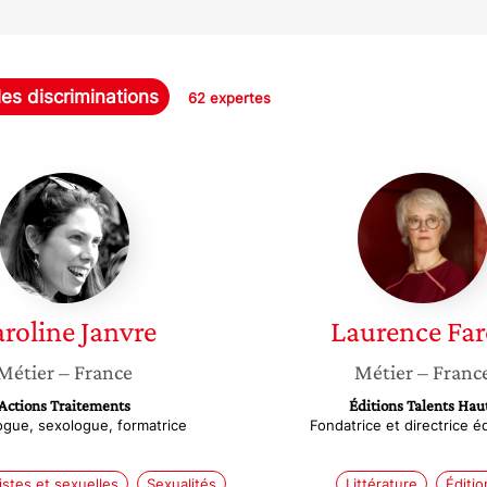
les discriminations
62 expertes
Caroline
Lauren
Janvre
Faron
roline
Janvre
Laurence
Fa
Métier
– France
Métier
– Franc
Actions Traitements
Éditions Talents Hau
gue, sexologue, formatrice
Fondatrice et directrice éd
istes et sexuelles
Sexualités
Littérature
Éditio