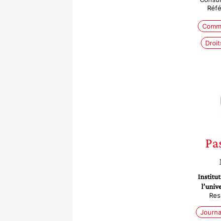
Réfé
Commu
Droi
Pa
Institu
l’univ
Res
Journa