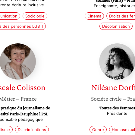
Sociales (Paris) – Fra
rente écriture inclusive
Enseignante, historie
nication
Sociologie
Cinéma
Droits des f
ts des personnes LGBTI
Décolonisation
Pascale
Niléane
Colisson
Dorffer
scale
Colisson
Niléane
Dorf
Métier
– France
Société civile
– Fr
t pratique du journalisme de
Toutes des Femmes
Présidente
ersité Paris-Dauphine l PSL
ponsable pédagogique
lisme
Discriminations
Genre
Homosexual