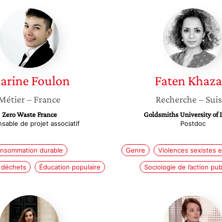
Marine
Faten
Foulon
Khazaei
arine
Foulon
Faten
Khaza
Métier
– France
Recherche
– Sui
Zero Waste France
Goldsmiths University of
sable de projet associatif
Postdoc
nsommation durable
Genre
Violences sexistes e
 déchets
Éducation populaire
Sociologie de l’action pu
Carlotta
Anne
Gradin,
Sarah
PhD
Kertudo