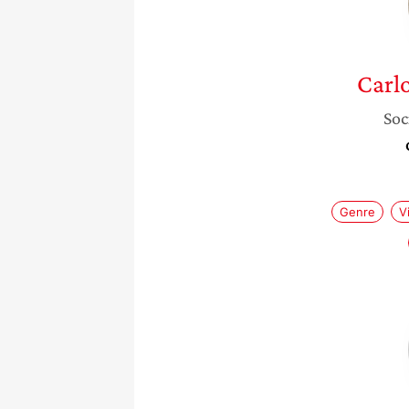
Carlo
Soc
Genre
V