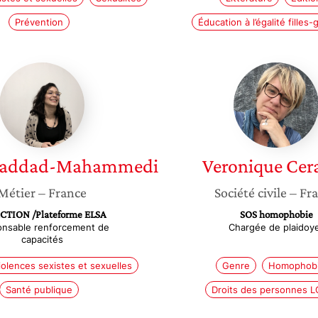
Prévention
Éducation à l’égalité filles
Sehade
Veroniq
Haddad-
Cerasol
Mahammedi
addad-Mahammedi
Veronique
Cera
Métier
– France
Société civile
– Fr
CTION /Plateforme ELSA
SOS homophobie
nsable renforcement de
Chargée de plaidoy
capacités
iolences sexistes et sexuelles
Genre
Homophob
Santé publique
Droits des personnes L