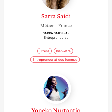
Sarra
Saidi
Métier
– France
SARRA SAIDI SAS
Entrepreneurse
Stress
Bien-être
Entrepreneuriat des femmes
Yoneko
Nurtantio
Yoneko
Nurtantio