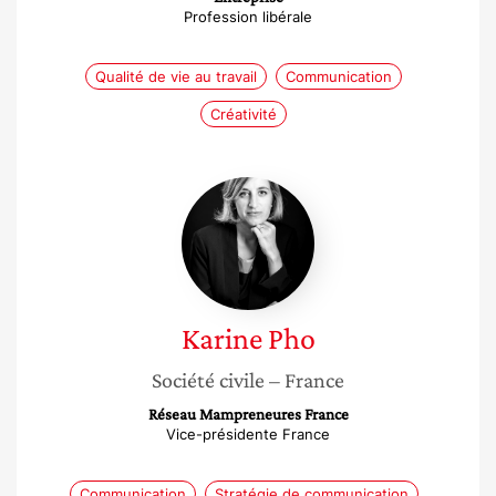
Profession libérale
Qualité de vie au travail
Communication
Créativité
Karine
Pho
Karine
Pho
Société civile
– France
Réseau Mampreneures France
Vice-présidente France
Communication
Stratégie de communication