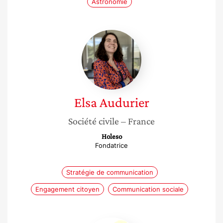
Astronomie
Elsa
Audurier
Elsa
Audurier
Société civile
– France
Holeso
Fondatrice
Stratégie de communication
Engagement citoyen
Communication sociale
Amandine