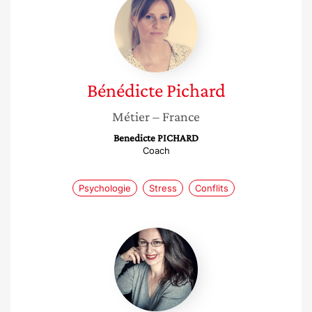
Pichard
Bénédicte
Pichard
Métier
– France
Benedicte PICHARD
Coach
Psychologie
Stress
Conflits
Diane
Ballonad
Rolland