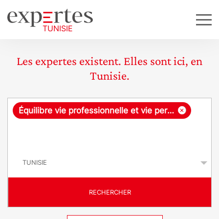
Les expertes existent. Elles sont ici, en
Tunisie.
R
×
Équilibre vie professionnelle et vie personnelle
e
q
P
u
a
y
ê
s
t
RECHERCHER
e