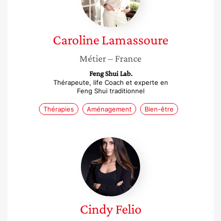
Caroline
Lamassoure
Métier
– France
Feng Shui Lab.
Thérapeute, life Coach et experte en
Feng Shui traditionnel
Thérapies
Aménagement
Bien-être
Cindy
Felio
Cindy
Felio