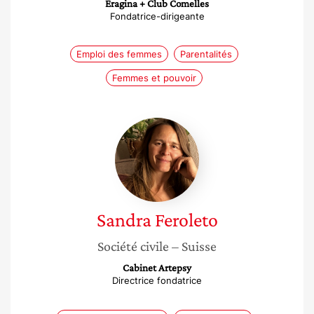
Eragina + Club Comelles
Fondatrice-dirigeante
Emploi des femmes
Parentalités
Femmes et pouvoir
Sandra
Feroleto
Sandra
Feroleto
Société civile
– Suisse
Cabinet Artepsy
Directrice fondatrice