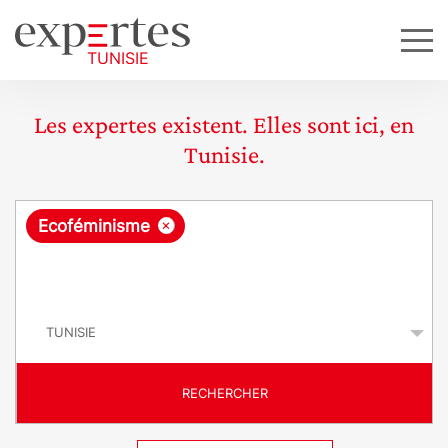
Les expertes existent. Elles sont ici, en
Tunisie.
R
×
Ecoféminisme
e
q
P
u
a
y
ê
s
t
RECHERCHER
e