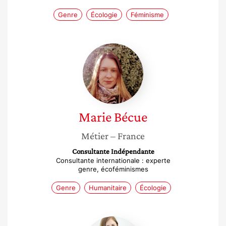
Genre
Écologie
Féminisme
Marie
Bécue
Marie
Bécue
Métier
– France
Consultante Indépendante
Consultante internationale : experte
genre, écoféminismes
Genre
Humanitaire
Écologie
Charlotte