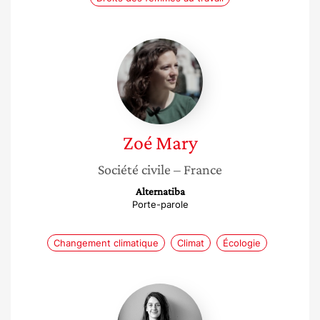
Zoé
Mary
Zoé
Mary
Société civile
– France
Alternatiba
Porte-parole
Changement climatique
Climat
Écologie
Pauline
Cohadon