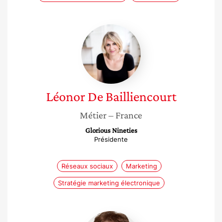
Léonor
De
Bailliencourt
Léonor
De Bailliencourt
Métier
– France
Glorious Nineties
Présidente
Réseaux sociaux
Marketing
Stratégie marketing électronique
Sarah