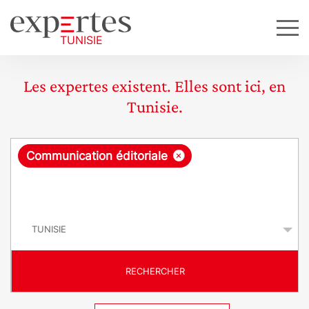
Les expertes existent. Elles sont ici, en
Tunisie.
R
×
Communication éditoriale
e
q
P
u
a
y
ê
s
t
RECHERCHER
e