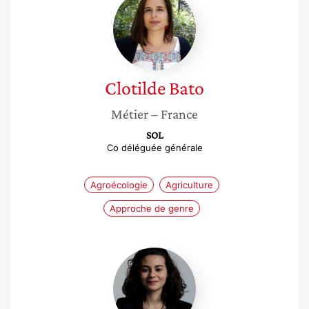
Bato
Clotilde
Bato
Métier
– France
SOL
Co déléguée générale
Agroécologie
Agriculture
Approche de genre
Inès
Bouchema