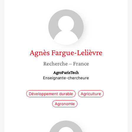
Agnès
Fargue-
Lelièvre
Agnès
Fargue-Lelièvre
Recherche
– France
AgroParisTech
Enseignante-chercheure
Développement durable
Agriculture
Agronomie
Ndawa
Thioune