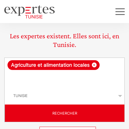
Les expertes existent. Elles sont ici, en
Tunisie.
R
×
Agriculture et alimentation locales
e
q
P
u
a
y
ê
s
t
RECHERCHER
e