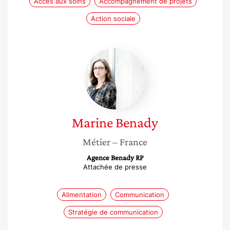
Accès aux soins
Accompagnement de projets
Action sociale
Marine
Benady
Marine
Benady
Métier
– France
Agence Benady RP
Attachée de presse
Alimentation
Communication
Stratégie de communication