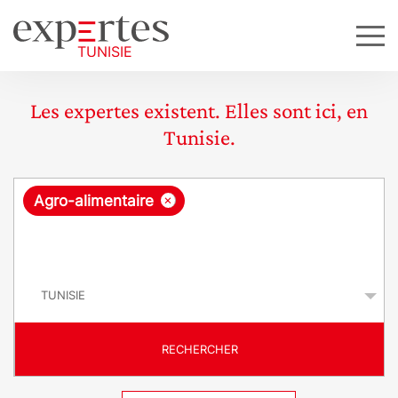
Les expertes existent. Elles sont ici, en
Tunisie.
R
×
Agro-alimentaire
e
q
P
u
a
y
ê
s
t
RECHERCHER
e