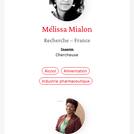
Mélissa
Mialon
Recherche
– France
Inserm
Chercheuse
Alcool
Alimentation
Industrie pharmaceutique
Mame
Diarra
Ndiaye
Sobel