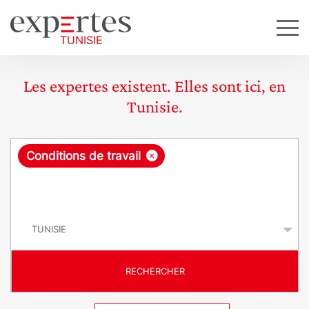
Les expertes existent. Elles sont ici, en
Tunisie.
R
×
Conditions de travail
e
q
P
u
a
y
ê
s
t
RECHERCHER
e