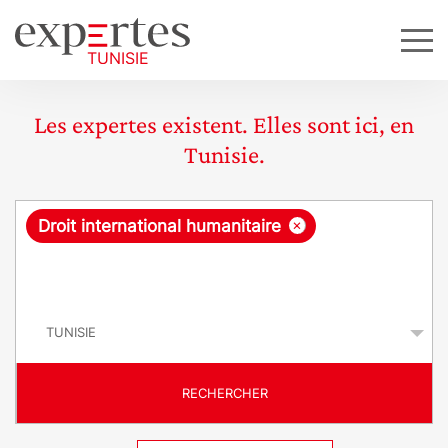
Les expertes existent. Elles sont ici, en
Tunisie.
R
×
Droit international humanitaire
e
q
P
u
a
y
ê
s
t
RECHERCHER
e