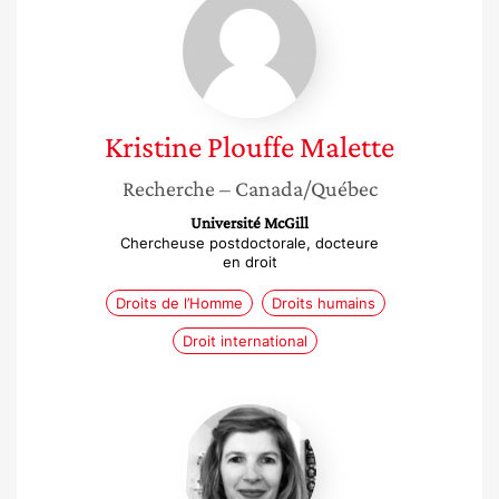
Plouffe
Malette
Kristine
Plouffe Malette
Recherche
– Canada/Québec
Université McGill
Chercheuse postdoctorale, docteure
en droit
Droits de l’Homme
Droits humains
Droit international
Caroline
Brandao