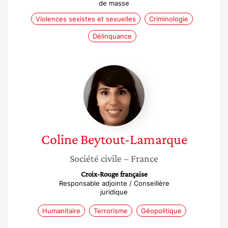
de masse
Violences sexistes et sexuelles
Criminologie
Délinquance
Coline
Beytout-
Lamarque
Coline
Beytout-Lamarque
Société civile
– France
Croix-Rouge française
Responsable adjointe / Conseillère
juridique
Humanitaire
Terrorisme
Géopolitique