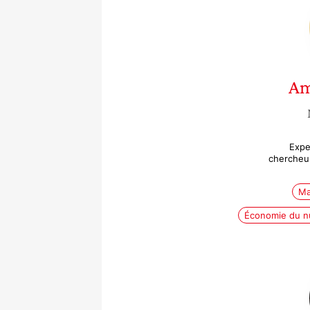
Am
Expe
chercheu
Ma
Économie du n