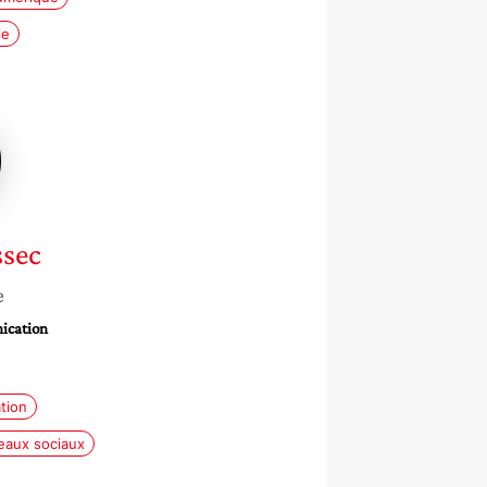
le
ssec
e
ication
tion
eaux sociaux