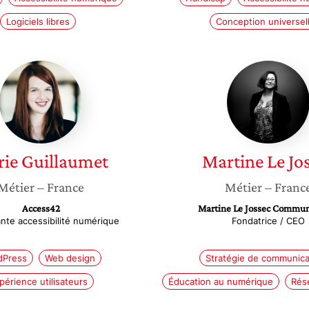
Logiciels libres
Conception universel
Marie
Martine
Guillaumet
Le
Jossec
ie
Guillaumet
Martine
Le Jo
Métier
– France
Métier
– Franc
Access42
Martine Le Jossec Commun
nte accessibilité numérique
Fondatrice / CEO
dPress
Web design
Stratégie de communica
périence utilisateurs
Éducation au numérique
Rés