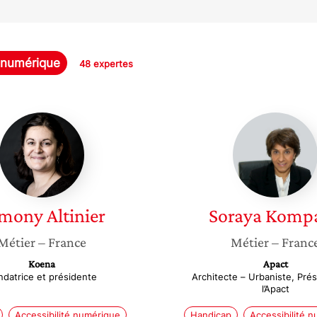
é numérique
48 expertes
Armony
Soraya
Altinier
Kompan
mony
Altinier
Soraya
Komp
Métier
– France
Métier
– Franc
Koena
Apact
ndatrice et présidente
Architecte – Urbaniste, Pré
l’Apact
Accessibilité numérique
Handicap
Accessibilité 