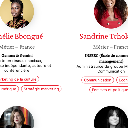
Ebongué
Tchoko
élie
Ebongué
Sandrine
Tcho
Métier
– France
Métier
– Franc
Gamma & Gemini
INSEEC (École de comme
rte en réseaux sociaux,
management)
se indépendante, auteure et
Administratrice du groupe M
conférencière
Communication
rketing de la culture
Communication
Écon
umérique
Stratégie marketing
Femmes et politiqu
Jeanne
Anastas
Bretecher
Kondrat