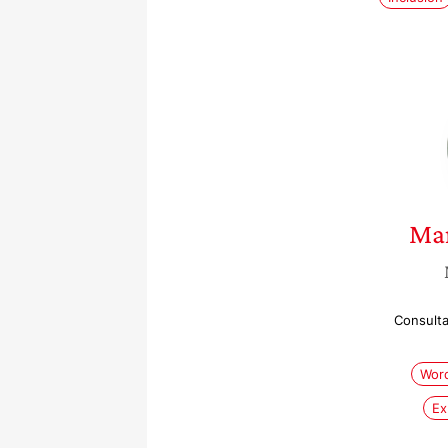
Mar
Consulta
Wor
Ex