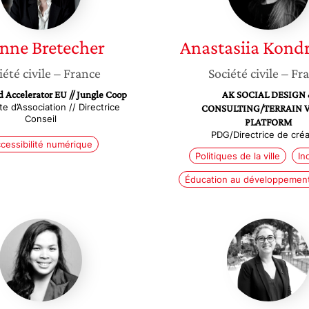
anne
Bretecher
Anastasiia
Kondr
iété civile
– France
Société civile
– Fr
d Accelerator EU // Jungle Coop
AK SOCIAL DESIGN
e d’Association // Directrice
CONSULTING/TERRAIN 
Conseil
PLATFORM
PDG/Directrice de créa
cessibilité numérique
Politiques de la ville
In
Éducation au développement
Emmanuelle
Lucie
Campo
Marinie