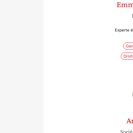
Emm
Experte é
Gen
Droi
A
Socié