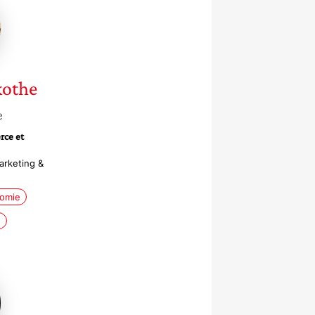
the
kothe
e
rce et
arketing &
omie
e
iia
ieva