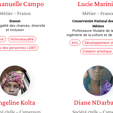
anuelle
Campo
Lucie
Marini
Métier
– France
Métier
– Franc
Eramet
Conservatoire National des
galité des chances, diversité
Métiers
et inclusion
Professeure titulaire de l
ingénierie de la culture et de
re
Homosexualité
Arts
Développement d
ts des personnes LGBTI
Création artistique
Angeline
Diane
Kolta
NDarba
ngeline
Kolta
Diane
NDarb
té civile
– Cameroun
Société civile
– Cam