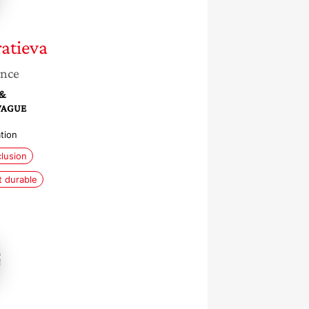
atieva
ance
 &
VAGUE
tion
clusion
 durable
r