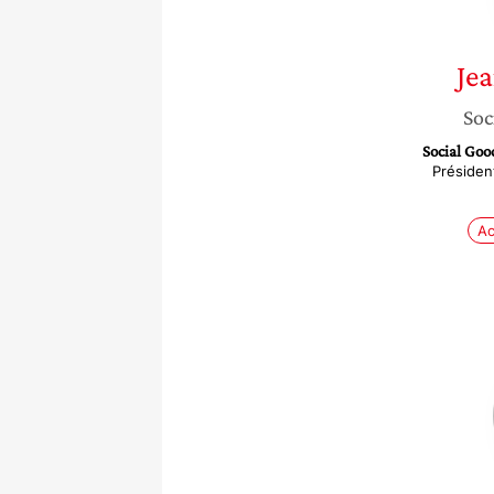
Je
Soc
Social Goo
Président
Ac