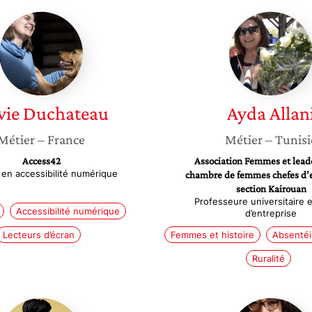
Sylvie
Ayda
Duchateau
Allani
vie
Duchateau
Ayda
Allan
Métier
– France
Métier
– Tunisi
Access42
Association Femmes et lead
 en accessibilité numérique
chambre de femmes chefes d’e
section Kairouan
Professeure universitaire 
Accessibilité numérique
d’entreprise
Lecteurs d’écran
Femmes et histoire
Absentéi
Ruralité
Amélie
Sandrin