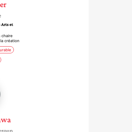
er
e
 Arts et
a chaire
 la création
urable
wa
awa
eroun