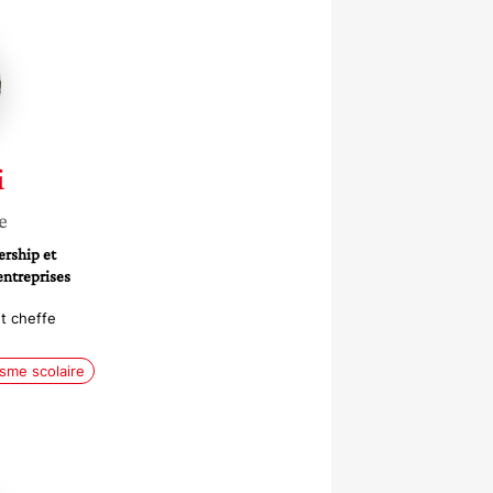
i
e
ership et
ntreprises
et cheffe
sme scolaire
e