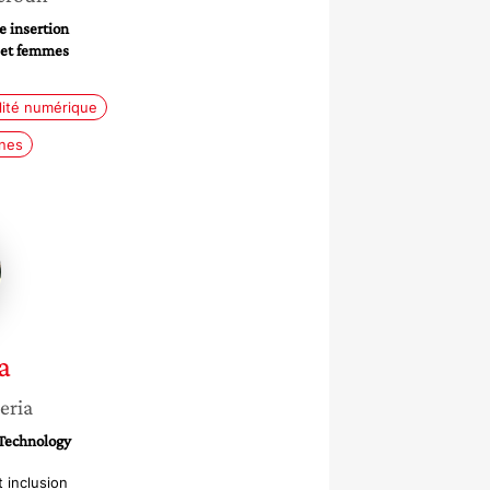
e insertion
s et femmes
lité numérique
nes
a
eria
 Technology
 inclusion