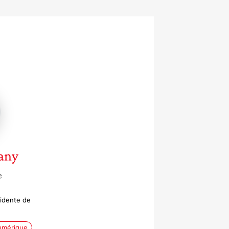
y
any
e
sidente de
numérique