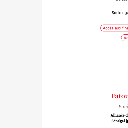
Sociolog
Accès aux fi
Ac
Fato
Soci
Alliance 
Sénégal |p