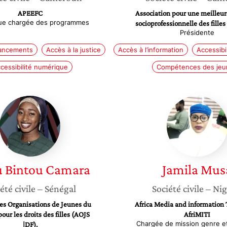
APEEFC
Association pour une meilleur
ue chargée des programmes
socioprofessionnelle des fille
Présidente
nancements
Accès à la justice
Accès à l’information
Accessibi
cessibilité numérique
Compétences des jeu
Fatou
Jamila
Bintou
Musa
Camara
u Bintou
Camara
Jamila
Mus
été civile
– Sénégal
Société civile
– Nig
des Organisations de Jeunes du
Africa Media and information
our les droits des filles (AOJS
AfriMITI
Chargée de mission genre et
|DF).