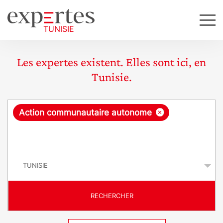
Les expertes existent. Elles sont ici, en
Tunisie.
R
×
Action communautaire autonome
e
q
P
u
a
y
ê
s
t
RECHERCHER
e