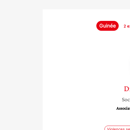
Guinée
2 e
D
Soc
Associa
Violences se