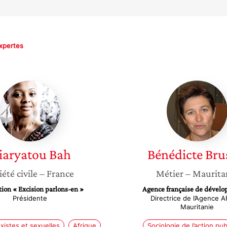
xpertes
Diaryatou
Bénédic
Bah
Brusset
iaryatou
Bah
Bénédicte
Bru
iété civile
– France
Métier
– Maurita
tion « Excision parlons-en »
Agence française de dével
Présidente
Directrice de l’Agence 
Mauritanie
xistes et sexuelles
Afrique
Sociologie de l’action pu