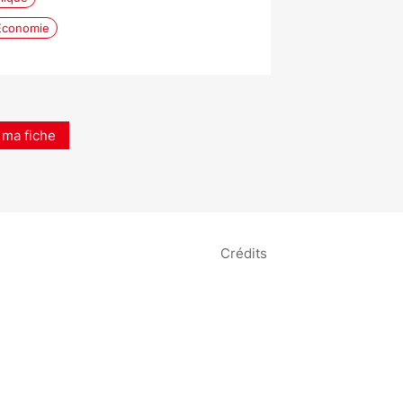
Économie
 ma fiche
Crédits