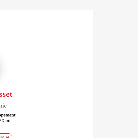
te
sset
nie
oppement
AFD en
blique