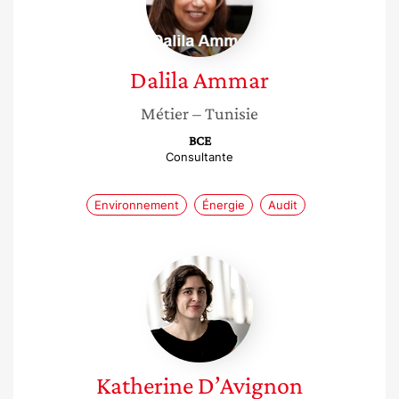
Dalila
Ammar
Métier
– Tunisie
BCE
Consultante
Environnement
Énergie
Audit
Katherine
D’Avignon
Katherine
D’Avignon