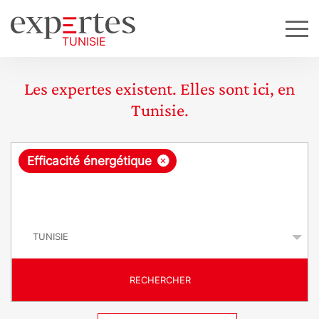
Les expertes existent. Elles sont ici, en
Tunisie.
R
×
Efficacité énergétique
e
q
P
u
a
y
ê
s
t
RECHERCHER
e