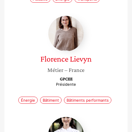
Florence
Lievyn
Florence
Lievyn
Métier
– France
GPCEE
Présidente
Énergie
Bâtiment
Bâtiments performants
Pauline
Vettier