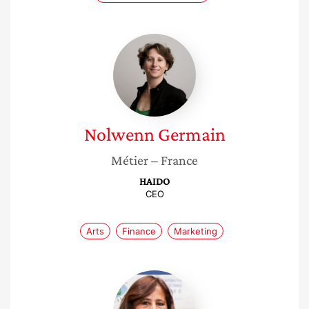
Nolwenn
Germain
Nolwenn
Germain
Métier
– France
HAIDO
CEO
Arts
Finance
Marketing
Dalila
Ammar