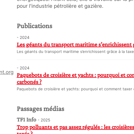
pour l'industrie pétrolière et gazière.
Publications
- 2024
Les géants du transport maritime s’enrichissent 
Les géants du transport maritime s’enrichissent grâce à la t
- 2024
nt.org
Paquebots de croisière et yachts : pourquoi et co
carbonés ?
Paquebots de croisière et yachts: pourquoi et comment taxer c
Passages médias
TF1 Info
- 2025
Trop polluants et pas assez régulés : les croisière
taxés ?