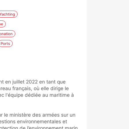
Yachting
ue
onation
Ports
t en juillet 2022 en tant que
au français, où elle dirige le
ec l'équipe dédiée au maritime à
our le ministère des armées sur un
uestions environnementales et
protection de l’environnement marin