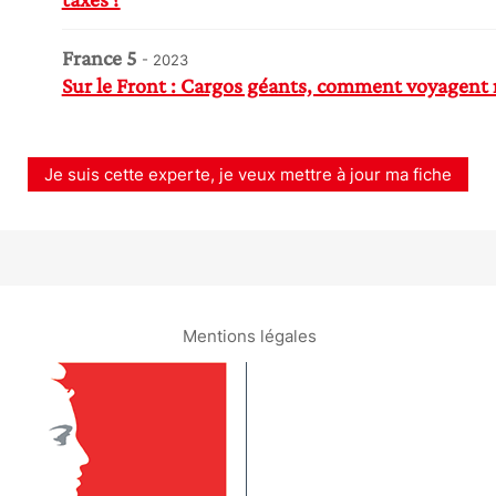
France 5
- 2023
Sur le Front : Cargos géants, comment voyagent 
Je suis cette experte, je veux mettre à jour ma fiche
Mentions légales