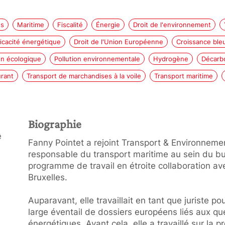
ts
Maritime
Fiscalité
Énergie
Droit de l'environnement
ficacité énergétique
Droit de l'Union Européenne
Croissance ble
on écologique
Pollution environnementale
Hydrogène
Décarb
rant
Transport de marchandises à la voile
Transport maritime
Biographie
e
Fanny Pointet a rejoint Transport & Environnemen
responsable du transport maritime au sein du bure
programme de travail en étroite collaboration av
Bruxelles.
Auparavant, elle travaillait en tant que juriste p
large éventail de dossiers européens liés aux q
énergétiques. Avant cela, elle a travaillé sur la 