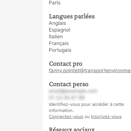
Paris
Langues parlées
Anglais
Espagnol
Italien
Français
Portugais
Contact pro
fanny.pointet@transportenvironme
Contact perso
email@example.com
01 23 45 67 89
Identifiez-vous pour accéder à cette
information.
Connectez-vous
ou
Inscrivez-vous
Réseaux sociaux