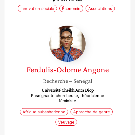
Innovation sociale
Économie
Associations
Ferdulis-
Odome
Angone
Ferdulis-Odome
Angone
Recherche
– Sénégal
Université Cheikh Anta Diop
Enseignante chercheuse, théoricienne
féministe
Afrique subsaharienne
Approche de genre
Veuvage