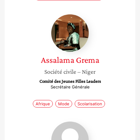
Assalama
Grema
Assalama
Grema
Société civile
– Niger
Comité des Jeunes Filles Leaders
Secrétaire Générale
Afrique
Mode
Scolarisation
Michaela
Mudure