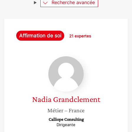
Recherche avancée
Affirmation de soi
21 expertes
Nadia
Grandclement
Nadia
Grandclement
Métier
– France
Calliope Consulting
Dirigeante