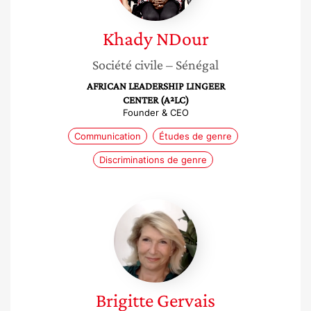
Khady
NDour
Société civile
– Sénégal
AFRICAN LEADERSHIP LINGEER
CENTER (A²LC)
Founder & CEO
Communication
Études de genre
Discriminations de genre
Brigitte
Gervais
Brigitte
Gervais