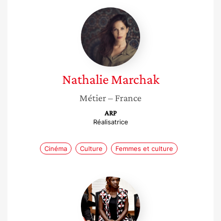
Nathalie
Marchak
Nathalie
Marchak
Métier
– France
ARP
Réalisatrice
Cinéma
Culture
Femmes et culture
Khady
NDour