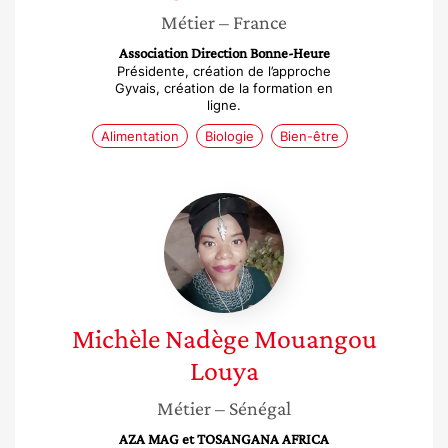
Métier
– France
Association Direction Bonne-Heure
Présidente, création de l’approche
Gyvais, création de la formation en
ligne.
Alimentation
Biologie
Bien-être
Michèle
Nadège
Mouangou
Louya
Michèle Nadège
Mouangou
Louya
Métier
– Sénégal
AZA MAG et TOSANGANA AFRICA