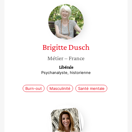
Brigitte
Dusch
Brigitte
Dusch
Métier
– France
Libérale
Psychanalyste, historienne
Burn-out
Masculinité
Santé mentale
Mathilde
Héliès