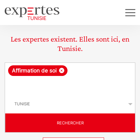
Les expertes existent. Elles sont ici, en
Tunisie.
R
×
Affirmation de soi
e
q
P
u
a
y
ê
s
t
RECHERCHER
e