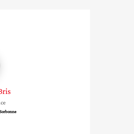
ne
Bris
nce
-Sorbonne