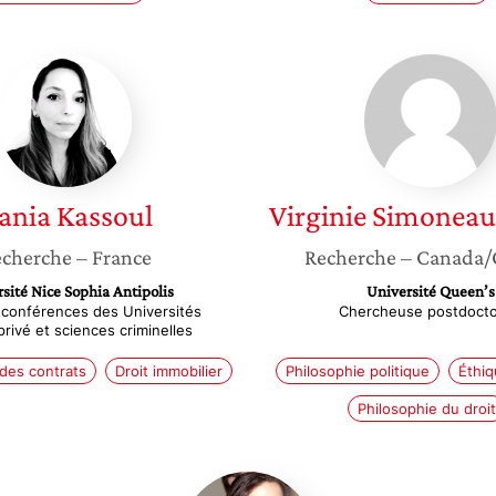
Hania
Virginie
Kassoul
Simone
Gilbert
ania
Kassoul
Virginie
Simoneau-
cherche
– France
Recherche
– Canada/
sité Nice Sophia Antipolis
Université Queen’s
 conférences des Universités
Chercheuse postdocto
privé et sciences criminelles
 des contrats
Droit immobilier
Philosophie politique
Éthiq
Philosophie du droit
Luisa