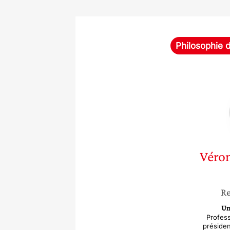
Philosophie d
Véro
Re
Un
Profess
présiden