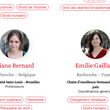
tutionnel
Droits de l’Homme
Droit des libertés fondamental
Droits humains
Diane
Emilie
Bernard
Gaillard
iane
Bernard
Emilie
Gaill
cherche
– Belgique
Recherche
– Fra
ité Saint-Louis – Bruxelles
Chaire d’excellence Normand
Professeure
paix
Coordinatrice généra
ent supérieur
Féminisme
Changement climatique
Philosophie du droit
Droits humains