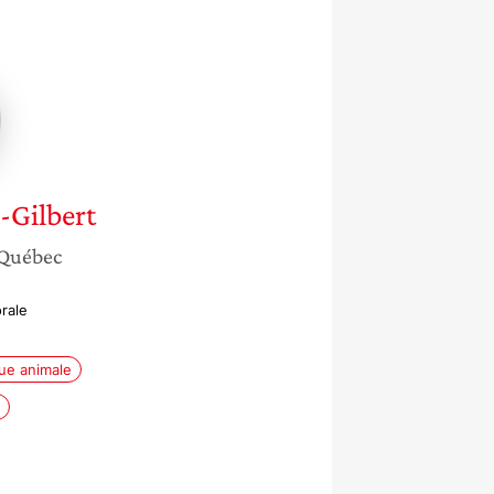
au-
Gilbert
Québec
rale
ue animale