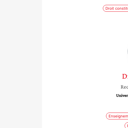
Droit consti
D
Re
Univers
Enseignem