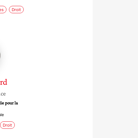
es
Droit
ard
nce
ie pour la
le
Droit