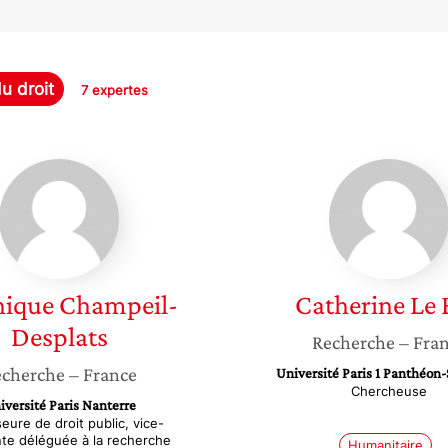
u droit
7 expertes
Véronique
Catheri
Champeil-
Le
Desplats
Bris
nique
Champeil-
Catherine
Le 
Desplats
Recherche
– Fra
cherche
– France
Université Paris 1 Panthéon
Chercheuse
iversité Paris Nanterre
eure de droit public, vice-
te déléguée à la recherche
Humanitaire