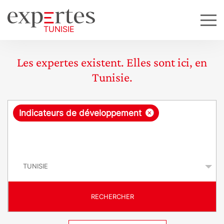
Les expertes existent. Elles sont ici, en
Tunisie.
R
×
Indicateurs de développement
e
q
P
u
a
y
ê
s
t
RECHERCHER
e