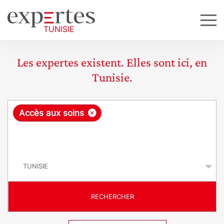
Les expertes existent. Elles sont ici, en
Tunisie.
R
×
Accès aux soins
e
q
P
u
a
y
ê
s
t
RECHERCHER
e