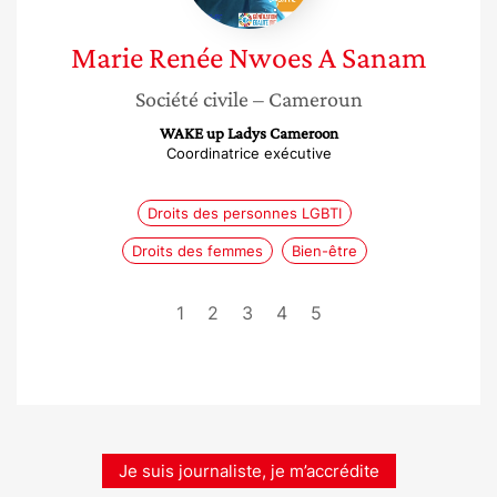
Marie Renée
Nwoes A Sanam
Société civile
– Cameroun
WAKE up Ladys Cameroon
Coordinatrice exécutive
Droits des personnes LGBTI
Droits des femmes
Bien-être
1
2
3
4
5
Je suis journaliste, je m’accrédite