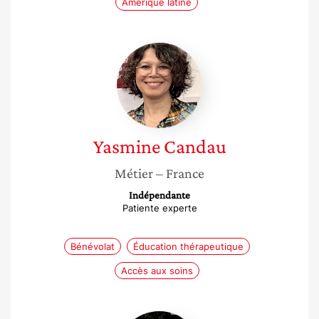
Amérique latine
Yasmine
Candau
Yasmine
Candau
Métier
– France
Indépendante
Patiente experte
Bénévolat
Éducation thérapeutique
Accès aux soins
Jeanne