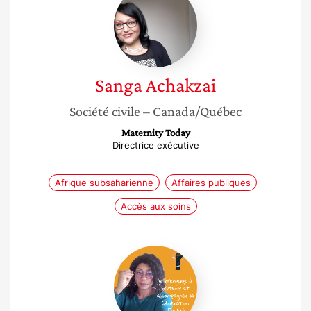
Achakzai
Sanga
Achakzai
Société civile
– Canada/Québec
Maternity Today
Directrice exécutive
Afrique subsaharienne
Affaires publiques
Accès aux soins
Marie
Renée
Nwoes
A
Sanam