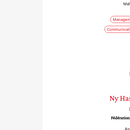
Maî
Managem
Communicati
Ny Ha
Fédération
As