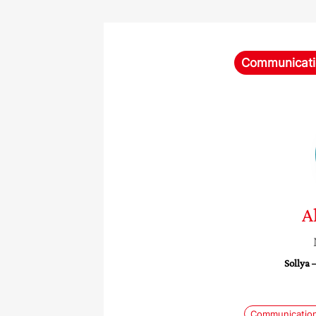
Communicati
A
Sollya
Communicatio