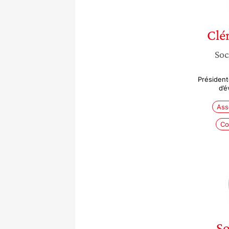
Clé
Soc
Président
d’é
Ass
Co
S