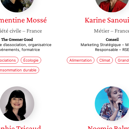
mentine
Mossé
Karine
Sanoui
iété civile
– France
Métier
– Franc
The Greener Good
Conseil
e d’association, organisatrice
Marketing Stratégique – M
vénements, formatrice
Responsable – RS
ociations
Écologie
Alimentation
Climat
Grande
nsommation durable
Sophie
Noemie
Tricaud
Balmat
ophie
Tricaud
Noemie
Balm