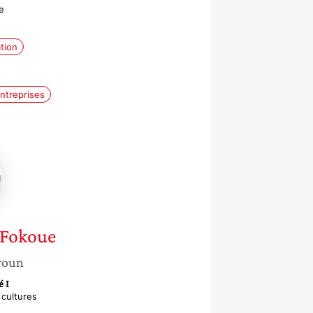
e
tion
entreprises
Fokoue
roun
é I
 cultures