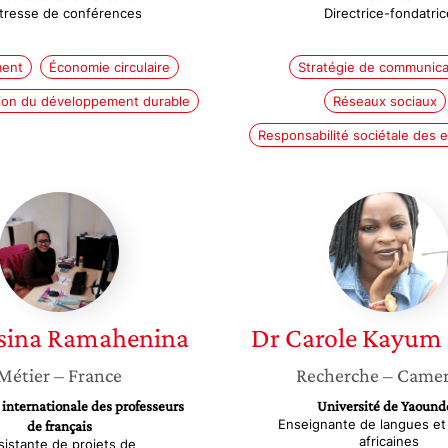
tresse de conférences
Directrice-fondatric
ent
Économie circulaire
Stratégie de communica
on du développement durable
Réseaux sociaux
Responsabilité sociétale des 
Ny
Dr
Hasina
Carole
Ramahenina
Kayum
Fokoue
sina
Ramahenina
Dr Carole
Kayum 
Métier
– France
Recherche
– Came
 internationale des professeurs
Université de Yaound
Enseignante de langues et
de français
africaines
sistante de projets de