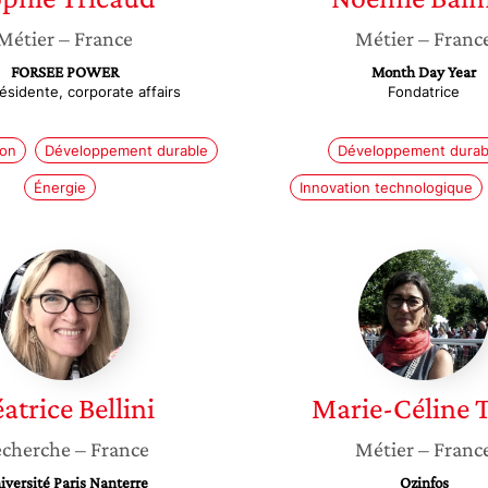
Métier
– France
Métier
– Franc
FORSEE POWER
Month Day Year
ésidente, corporate affairs
Fondatrice
ion
Développement durable
Développement durab
Énergie
Innovation technologique
Béatrice
Marie-
Bellini
Céline
Terré
atrice
Bellini
Marie-Céline
T
cherche
– France
Métier
– Franc
iversité Paris Nanterre
Ozinfos