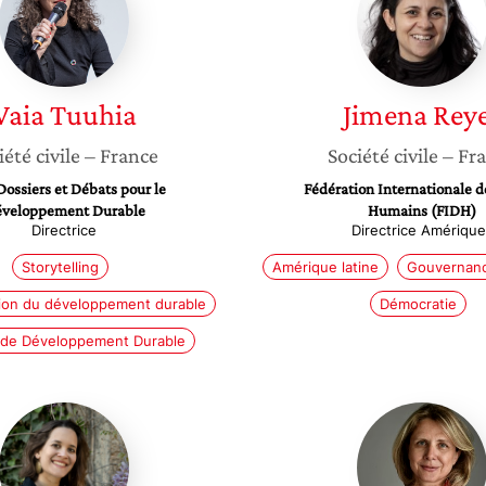
Vaia
Tuuhia
Jimena
Rey
iété civile
– France
Société civile
– Fr
Dossiers et Débats pour le
Fédération Internationale d
veloppement Durable
Humains (FIDH)
Directrice
Directrice Amérique
Storytelling
Amérique latine
Gouvernanc
on du développement durable
Démocratie
s de Développement Durable
Clémentine
Karine
Mossé
Sanouill