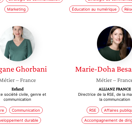
Marketing
Éducation au numérique
Rés
Mégane
Marie-
Ghorbani
Doha
Besanc
gane
Ghorbani
Marie-Doha
Besa
Métier
– France
Métier
– Franc
Esfand
ALLIANZ FRANCE
e société civile, genre et
Directrice de la RSE, de la m
communication
la communcation
re
Communication
RSE
Affaires publiq
veloppement durable
Accompagnement de diri