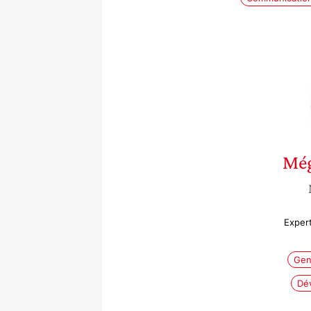
Mé
Expert
Gen
Dé