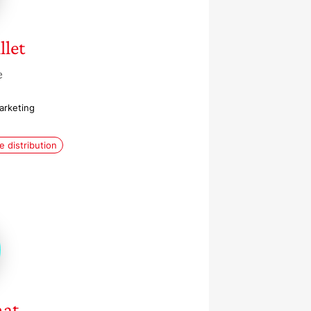
llet
e
arketing
E
 distribution
at