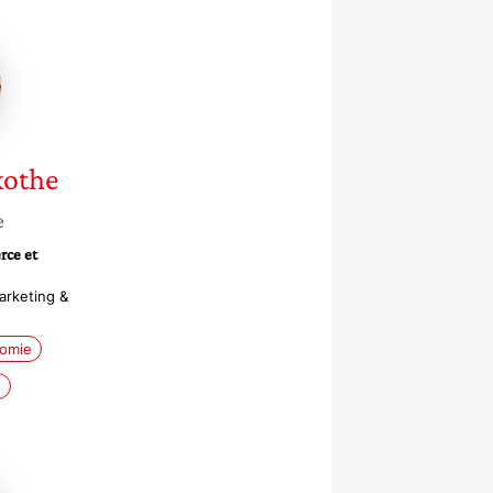
e
the
kothe
e
rce et
arketing &
omie
e