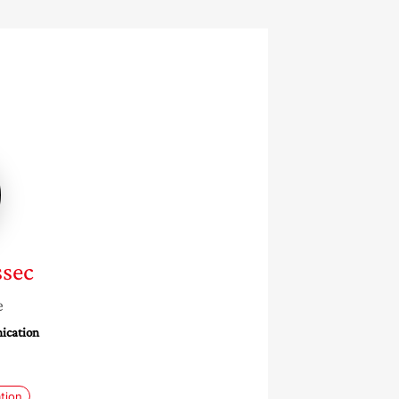
ssec
e
ication
tion