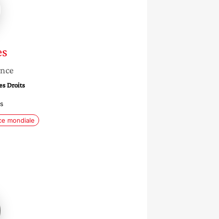
es
ance
es Droits
s
e mondiale
et