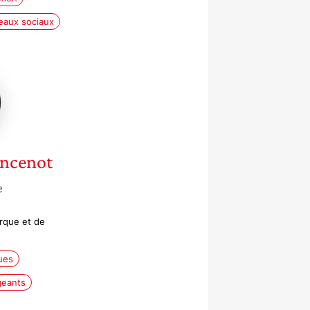
eaux sociaux
enot
ncenot
e
arque et de
ues
geants