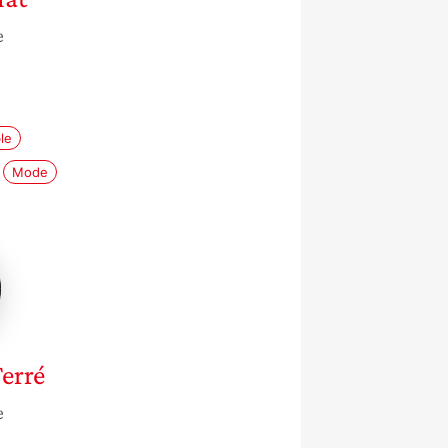
e
le
Mode
erré
e