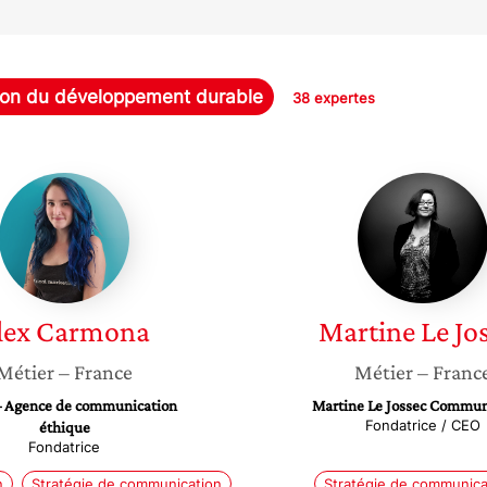
on du développement durable
38 expertes
Alex
Martine
Carmona
Le
Jossec
lex
Carmona
Martine
Le Jo
Métier
– France
Métier
– Franc
 – Agence de communication
Martine Le Jossec Commun
Fondatrice / CEO
éthique
Fondatrice
n
Stratégie de communication
Stratégie de communica