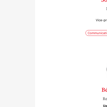
Vice-pr
Communicat
Bé
Re
Un