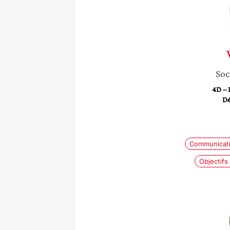
Soc
4D – 
Dé
Communicati
Objectif