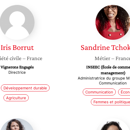
Iris
Sandrin
Borrut
Tchoko
Iris
Borrut
Sandrine
Tcho
iété civile
– France
Métier
– Franc
Vignerons Engagés
INSEEC (École de comme
Directrice
management)
Administratrice du groupe M
Communication
Développement durable
Communication
Écon
Agriculture
Femmes et politiqu
Vaia
Jimena
Tuuhia
Reyes