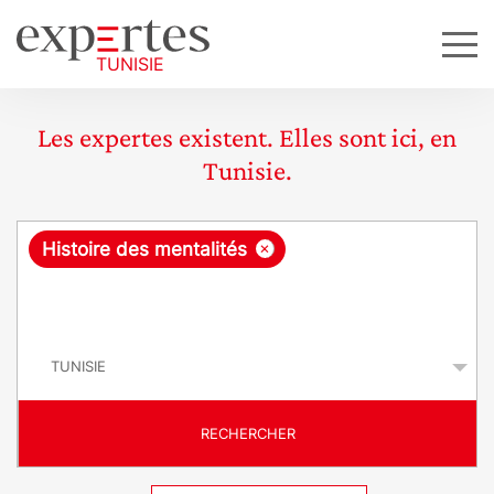
Les expertes existent. Elles sont ici, en
Tunisie.
R
×
Histoire des mentalités
e
q
P
u
a
y
ê
s
t
RECHERCHER
e