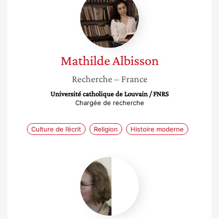
Albisson
Mathilde
Albisson
Recherche
– France
Université catholique de Louvain / FNRS
Chargée de recherche
Culture de l’écrit
Religion
Histoire moderne
Fiona
McIntosh-
Varjabédian