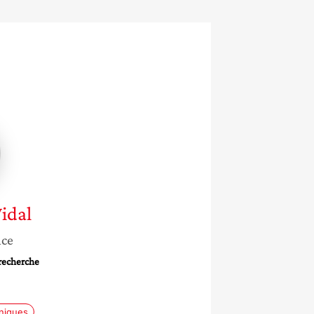
idal
nce
 recherche
aniques