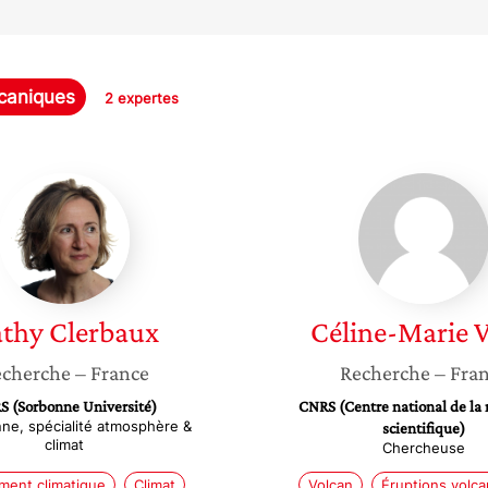
lcaniques
2 expertes
Cathy
Céline-
Clerbaux
Marie
Vidal
thy
Clerbaux
Céline-Marie
V
cherche
– France
Recherche
– Fra
S (Sorbonne Université)
CNRS (Centre national de la
nne, spécialité atmosphère &
scientifique)
climat
Chercheuse
ent climatique
Climat
Volcan
Éruptions volc