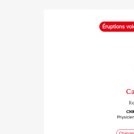
Éruptions vo
Ca
Re
CNR
Physicie
Changem