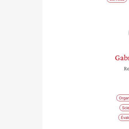
Gabr
Re
Organ
Sci
Éval