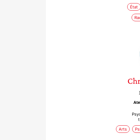
État
Ra
Chr
Ate
Psyc
Arts
Ps