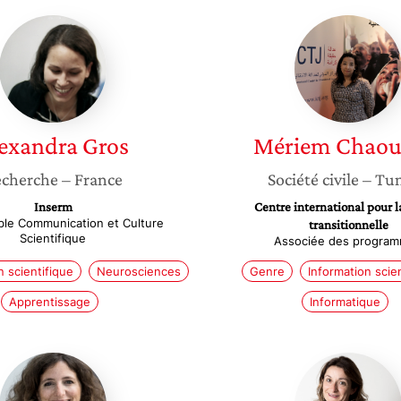
Alexandra
Mériem
Gros
Chaoua
exandra
Gros
Mériem
Chaou
cherche
– France
Société civile
– Tun
Inserm
Centre international pour la
le Communication et Culture
transitionnelle
Scientifique
Associée des progra
 scientifique
Neurosciences
Genre
Information scie
Apprentissage
Informatique
Virginie
Claire
Sterpenich
Rampo