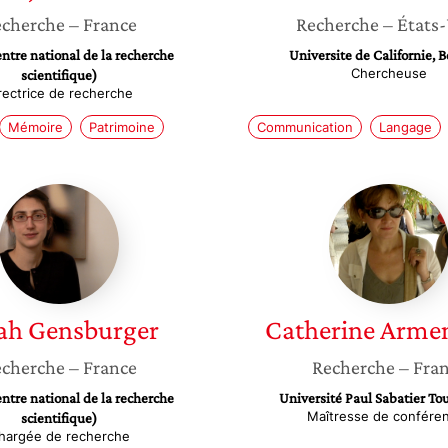
cherche
– France
Recherche
– États
tre national de la recherche
Universite de Californie, 
Chercheuse
scientifique)
rectrice de recherche
Mémoire
Patrimoine
Communication
Langage
Sarah
Catheri
Gensburger
Armeng
ah
Gensburger
Catherine
Arme
cherche
– France
Recherche
– Fra
tre national de la recherche
Université Paul Sabatier Tou
Maîtresse de confére
scientifique)
hargée de recherche