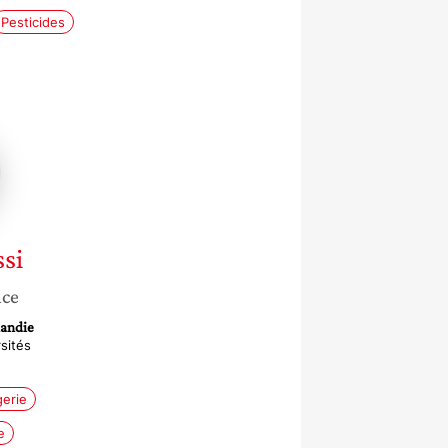
Pesticides
e
si
nce
mandie
sités
erie
e