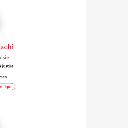
chi
achi
isie
 justice
mmes
ntifique
n