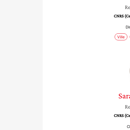
Re
CNRS (Cen
Di
Ville
Sar
Re
CNRS (Cen
C