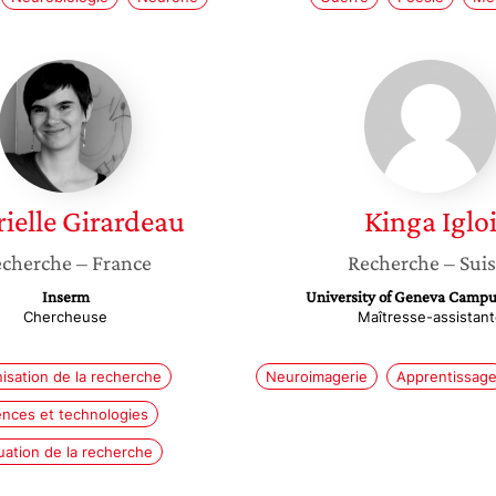
Gabrielle
Kinga
Girardeau
Igloi
ielle
Girardeau
Kinga
Iglo
cherche
– France
Recherche
– Sui
Inserm
University of Geneva Campu
Chercheuse
Maîtresse-assistan
isation de la recherche
Neuroimagerie
Apprentissag
ences et technologies
uation de la recherche