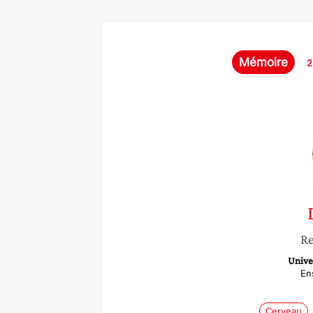
Mémoire
2
Re
Unive
En
Cerveau