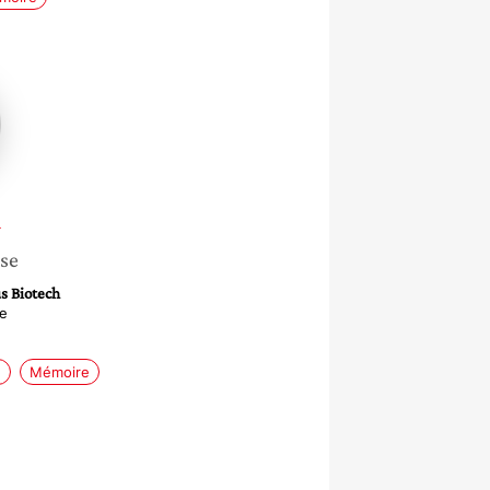
i
sse
s Biotech
te
e
Mémoire