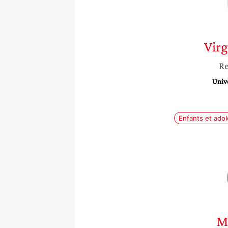
Virg
Re
Unive
Enfants et ado
M