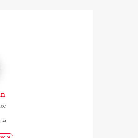
in
nce
nce
moire