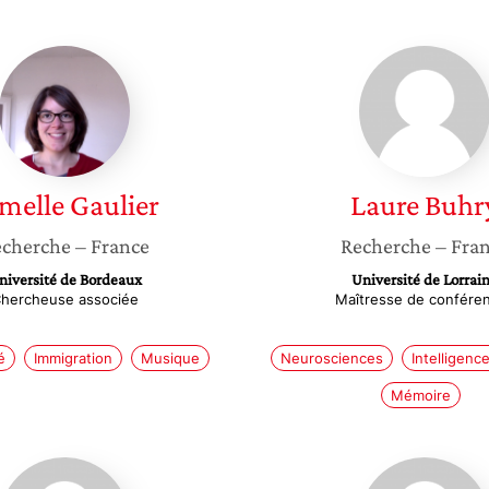
Armelle
Laure
Gaulier
Buhry
melle
Gaulier
Laure
Buhr
cherche
– France
Recherche
– Fra
niversité de Bordeaux
Université de Lorrai
hercheuse associée
Maîtresse de confére
é
Immigration
Musique
Neurosciences
Intelligence 
Mémoire
Alison
Véroniq