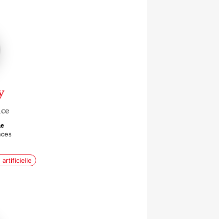
y
nce
ne
nces
artificielle
ue