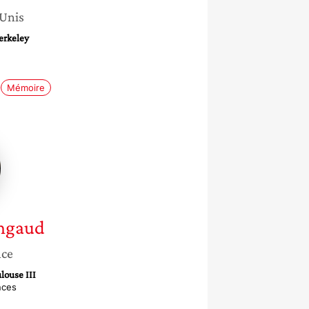
-Unis
Berkeley
Mémoire
ne
aud
ngaud
nce
louse III
nces