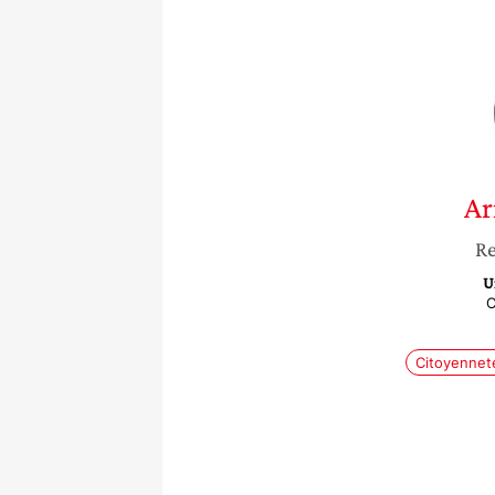
Ar
Re
U
C
Citoyennet