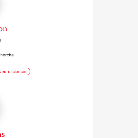
on
e
echerche
Neurosciences
ns