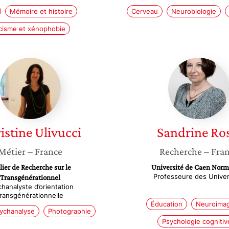
Mémoire et histoire
Cerveau
Neurobiologie
cisme et xénophobie
Christine
Sandrin
Ulivucci
Rossi
istine
Ulivucci
Sandrine
Ros
Métier
– France
Recherche
– Fra
lier de Recherche sur le
Université de Caen Nor
Professeure des Univer
Transgénérationnel
hanalyste d’orientation
transgénérationnelle
Éducation
Neuroimag
ychanalyse
Photographie
Psychologie cognitiv