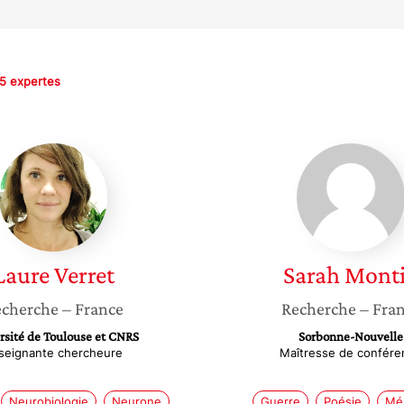
5 expertes
Laure
Sarah
Verret
Montin
Laure
Verret
Sarah
Mont
cherche
– France
Recherche
– Fra
rsité de Toulouse et CNRS
Sorbonne-Nouvelle
seignante chercheure
Maîtresse de confére
Neurobiologie
Neurone
Guerre
Poésie
Mé