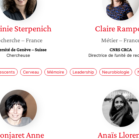
inie
Sterpenich
Claire
Ramp
cherche
– France
Métier
– Franc
rsité de Genève – Suisse
CNRS CRCA
Chercheuse
Directrice de l’unité de r
lescents
Cerveau
Mémoire
Leadership
Neurobiologie
Monjaret
Anaïs
Anne
Llorens
onjaret
Anne
Anaïs
Llore