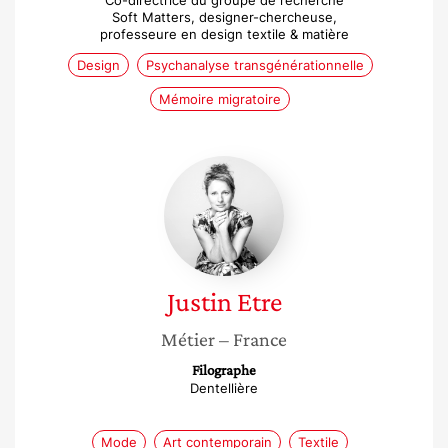
Co-directrice du groupe de recherche
Soft Matters, designer-chercheuse,
professeure en design textile & matière
Design
Psychanalyse transgénérationnelle
Mémoire migratoire
Justin
Etre
Justin
Etre
Métier
– France
Filographe
Dentellière
Mode
Art contemporain
Textile