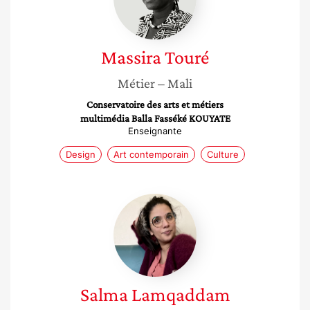
Massira
Touré
Métier
– Mali
Conservatoire des arts et métiers
multimédia Balla Fasséké KOUYATE
Enseignante
Design
Art contemporain
Culture
Salma
Lamqaddam
Salma
Lamqaddam