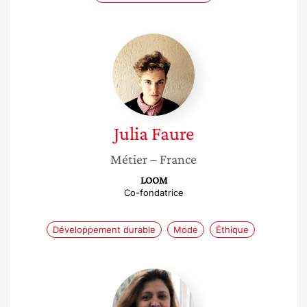
Julia
Faure
Julia
Faure
Métier
– France
LOOM
Co-fondatrice
Développement durable
Mode
Éthique
Najah
Rassas