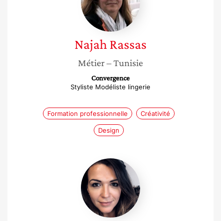
Najah
Rassas
Métier
– Tunisie
Convergence
Styliste Modéliste lingerie
Formation professionnelle
Créativité
Design
Kako
Naït
Ali