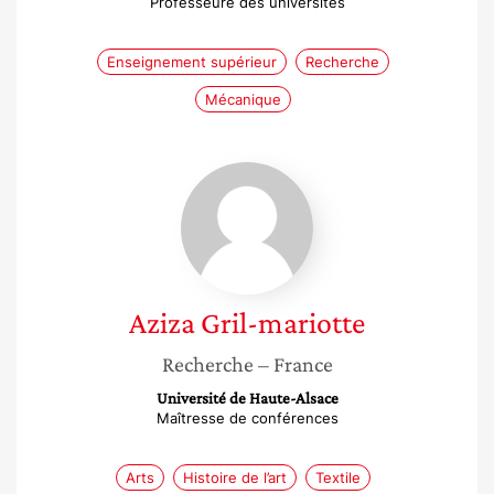
Professeure des universités
Enseignement supérieur
Recherche
Mécanique
Aziza
Gril-
mariotte
Aziza
Gril-mariotte
Recherche
– France
Université de Haute-Alsace
Maîtresse de conférences
Arts
Histoire de l’art
Textile