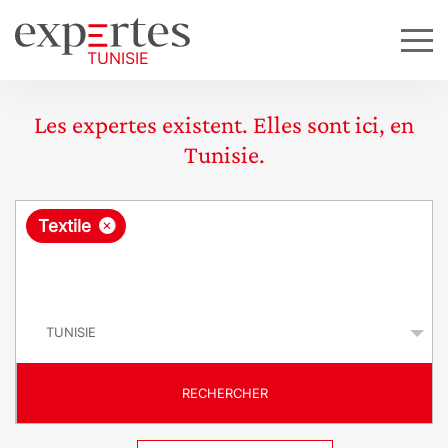
Les expertes existent. Elles sont ici, en
Tunisie.
R
×
Textile
e
q
P
u
a
y
ê
s
t
RECHERCHER
e