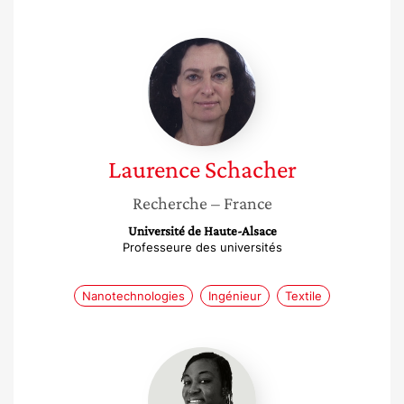
Laurence
Schacher
Laurence
Schacher
Recherche
– France
Université de Haute-Alsace
Professeure des universités
Nanotechnologies
Ingénieur
Textile
Massira
Touré