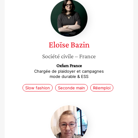
Eloïse
Bazin
Eloïse
Bazin
Société civile
– France
Oxfam France
Chargée de plaidoyer et campagnes
mode durable & ESS
Slow fashion
Seconde main
Réemploi
Nathanaëlle
Tressol