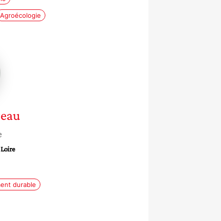
Agroécologie
geau
geau
e
 Loire
ent durable