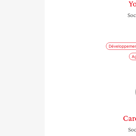
Yo
Soc
Développemen
Ag
Car
Soc