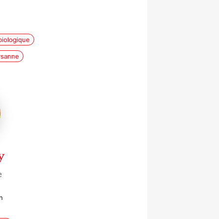
e
biologique
aysanne
y
e
n