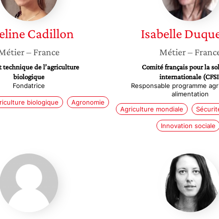
eline
Cadillon
Isabelle
Duque
Métier
– France
Métier
– Franc
t technique de l’agriculture
Comité français pour la sol
biologique
internationale (CFSI
Fondatrice
Responsable programme agri
alimentation
riculture biologique
Agronomie
Agriculture mondiale
Sécurit
Innovation sociale
Yolaine
Hélène
Vuillon
Grosboi