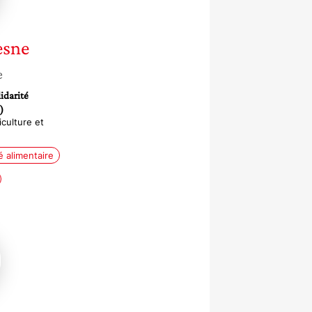
sne
e
idarité
)
culture et
é alimentaire
s