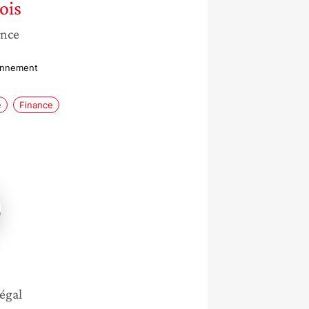
ois
ance
ronnement
e
Finance
égal