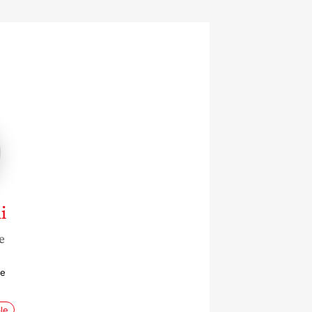
i
e
me
le