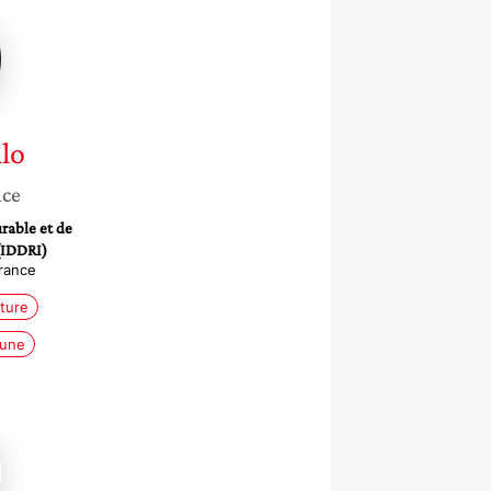
lo
nce
rable et de
(IDDRI)
France
lture
mune
ne