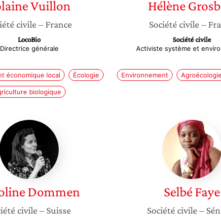
laine
Vuillon
Hélène
Grosb
iété civile
– France
Société civile
– Fr
LocoBio
Société civile
Directrice générale
Activiste système et envi
t économique local
Écologie
Environnement
Agroécologi
riculture biologique
Caroline
Selbé
Dommen
Faye
oline
Dommen
Selbé
Faye
iété civile
– Suisse
Société civile
– Sén