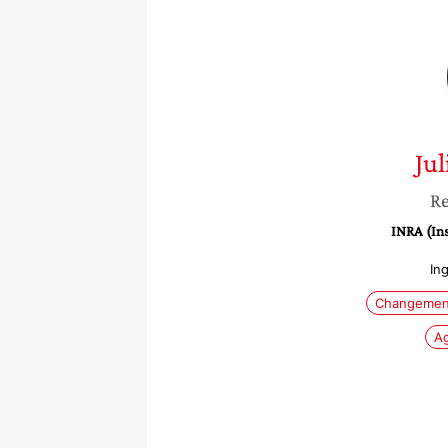
Jul
Re
INRA (Ins
In
Changement
Ag