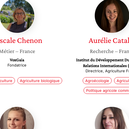
Pascale
Aurélie
Chenon
Catallo
scale
Chenon
Aurélie
Catal
Métier
– France
Recherche
– Fra
VoxGaia
Institut du Développement Du
Fondatrice
Relations Internationales 
Directrice, Agriculture 
culture
Agriculture biologique
Agroécologie
Agricu
Politique agricole com
Adeline
Isabelle
Cadillon
Duques