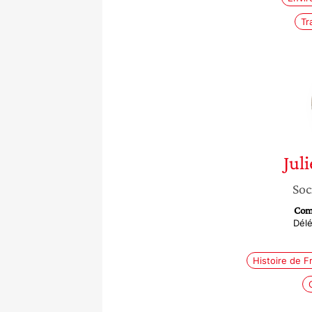
Tr
Juli
Soc
Com
Délé
Histoire de F