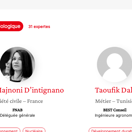
iologique
31 expertes
Sophia
Taoufik
Majnoni
Dali
D’intignano
ajnoni D’intignano
Taoufik
Dal
iété civile
– France
Métier
– Tunisi
FNAB
BEST Conseil
Déléguée générale
Ingénieure agrono
ronnement
Nucléaire
Développement durab