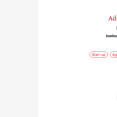
Ad
Institu
Start-up
Ag