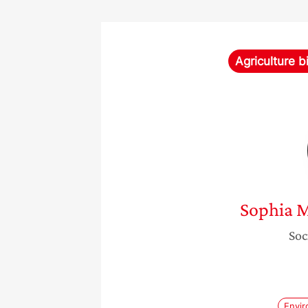
Agriculture b
Sophia
M
Soc
Envi