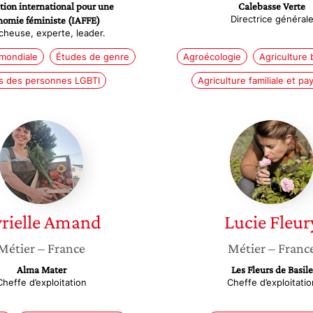
tion international pour une
Calebasse Verte
Directrice général
nomie féministe (IAFFE)
cheuse, experte, leader.
 mondiale
Études de genre
Agroécologie
Agriculture 
ts des personnes LGBTI
Agriculture familiale et p
Cyrielle
Lucie
Amand
Fleury
rielle
Amand
Lucie
Fleur
Métier
– France
Métier
– Franc
Alma Mater
Les Fleurs de Basile
Cheffe d’exploitation
Cheffe d’exploitatio