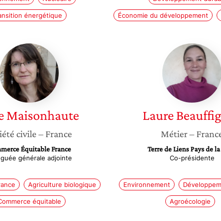
ansition énergétique
Économie du développement
Julie
Laure
Maisonhaute
Beauffi
e
Maisonhaute
Laure
Beauffi
iété civile
– France
Métier
– Franc
merce Équitable France
Terre de Liens Pays de la
guée générale adjointe
Co-présidente
rance
Agriculture biologique
Environnement
Développem
Commerce équitable
Agroécologie