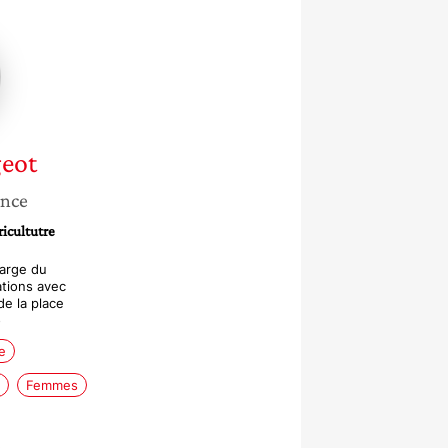
ie
eot
ance
ricultutre
harge du
tions avec
e la place
o
e
Femmes