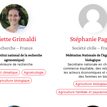
Juliette
Stéphan
Grimaldi
Pageot
iette
Grimaldi
Stéphanie
Pag
cherche
– France
Société civile
– Fr
titut national de la recherche
Fédération Nationale de l’Ag
agronomique)
biologique
génieure de recherche
Secrétaire nationale en c
commerce équitable, des rela
 climatique
Agroécologie
les acteurs économiques et d
des femmes en bi
riculture biologique
Agriculture biologiqu
Agriculture familiale et paysanne