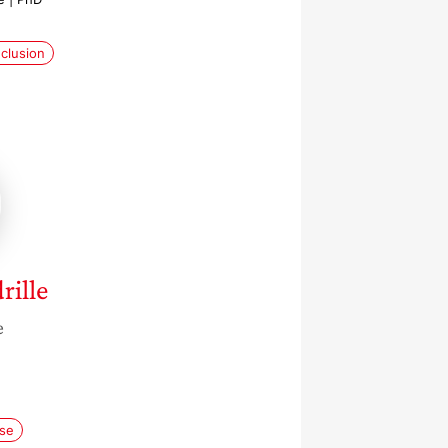
nclusion
le
e
rille
e
ise