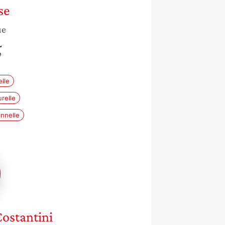
se
ue
L
e
lle
relle
nnelle
na
ini
ostantini