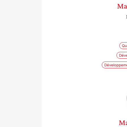
Ma
Qua
Dév
Développeme
M