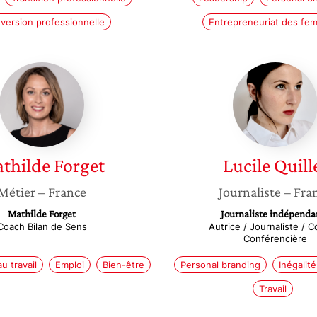
version professionnelle
Entrepreneuriat des fe
Mathilde
Lucile
Forget
Quillet
thilde
Forget
Lucile
Quill
Métier
– France
Journaliste
– Fra
Mathilde Forget
Journaliste indépenda
Coach Bilan de Sens
Autrice / Journaliste / C
Conférencière
u travail
Emploi
Bien-être
Personal branding
Inégalité
Travail