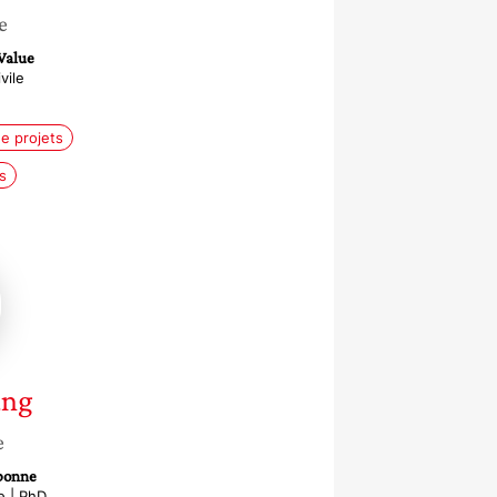
e
Value
vile
de projets
s
g
ang
e
rbonne
e | PhD