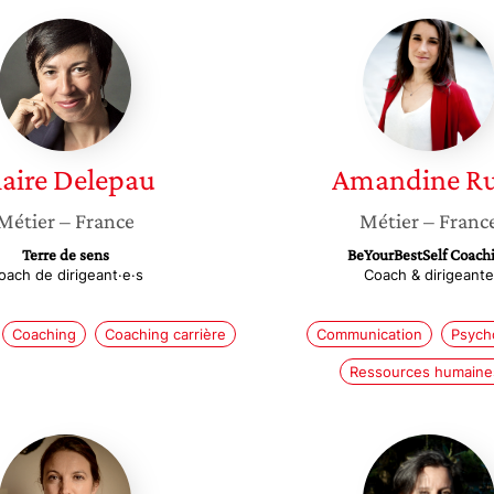
Claire
Amandi
Delepau
Ruas
aire
Delepau
Amandine
R
Métier
– France
Métier
– Franc
Terre de sens
BeYourBestSelf Coach
oach de dirigeant·e·s
Coach & dirigeante
Coaching
Coaching carrière
Communication
Psych
Ressources humaine
Aurelie
Lauren
Salvaire
Luye-
Tanet