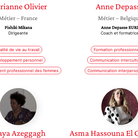
rianne
Olivier
Anne
Depas
Métier
– France
Métier
– Belgiq
Pishiki Mikana
Anne Depasse EUR
Dirigeante
Coach et formatric
lité de vie au travail
Formation professionne
eloppement personnel
Communication intercultu
nt professionnel des femmes
Communication interperso
Maya
Asma
Azeggagh
Hassou
El
Costant
aya
Azeggagh
Asma
Hassouna El C