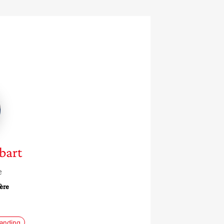
e
rt
bart
e
ère
randing