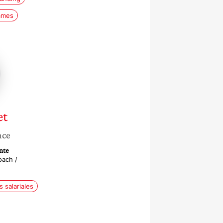
mmes
et
nce
nte
oach /
s salariales