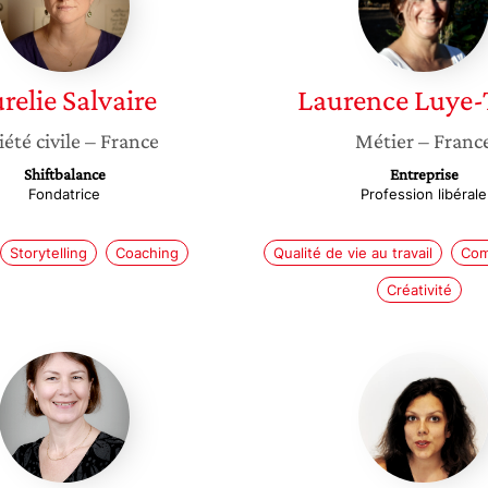
relie
Salvaire
Laurence
Luye-
iété civile
– France
Métier
– Franc
Shiftbalance
Entreprise
Fondatrice
Profession libérale
Storytelling
Coaching
Qualité de vie au travail
Com
Créativité
Marianne
Anne
Olivier
Depass