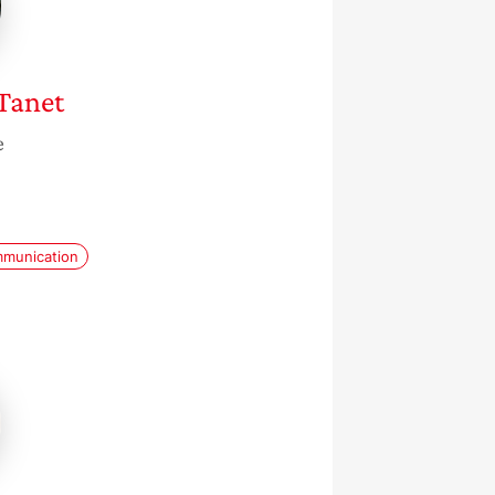
Tanet
e
munication
e