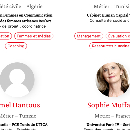
iété civile
– Algérie
Métier
– Tunisi
ion Femmes en Communication
Cabinet Human Capital 
Consultante société ci
 des femmes artisanes Res’Art
 de projet , coordinatrice
ation
Femmes et médias
Management
Évaluation 
Coaching
Ressources humaine
Amel
Sophie
Hantous
Muffan
mel
Hantous
Sophie
Muff
Métier
– Tunisie
Métier
– Franc
seils – FCE Tunis de UTICA
Université Paris IV – So
érante – Présidente
Executive coach | Auteur