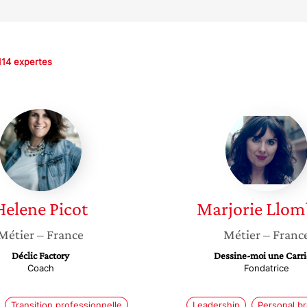
114 expertes
Helene
Marjori
Picot
Llomba
Helene
Picot
Marjorie
Llom
Métier
– France
Métier
– Franc
Déclic Factory
Dessine-moi une Carri
Coach
Fondatrice
Transition professionnelle
Leadership
Personal b