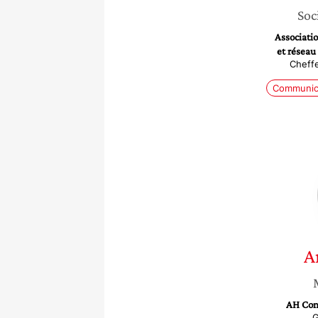
Soc
Associat
et réseau
Cheffe
Communic
A
AH Con
G