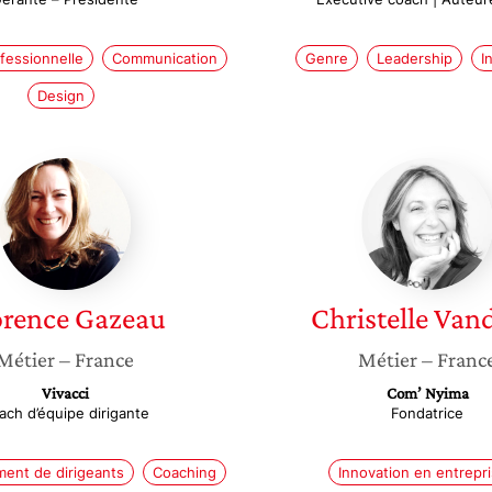
fessionnelle
Communication
Genre
Leadership
I
Design
Florence
Christel
Gazeau
Vandrill
orence
Gazeau
Christelle
Vand
Métier
– France
Métier
– Franc
Vivacci
Com’ Nyima
ach d’équipe dirigante
Fondatrice
nt de dirigeants
Coaching
Innovation en entrepr