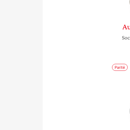
Au
Soc
Parité