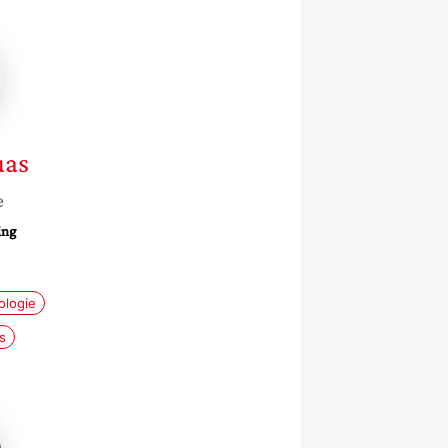
ne
uas
e
ing
ologie
s
ce