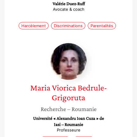
Valérie Duez-Ruff
Avocate & coach
Harcèlement
Discriminations
Parentalités
Maria
Viorica
Bedrule-
Grigoruta
Maria Viorica
Bedrule-
Grigoruta
Recherche
– Roumanie
Université « Alexandru Ioan Cuza » de
Iasi – Roumanie
Professeure