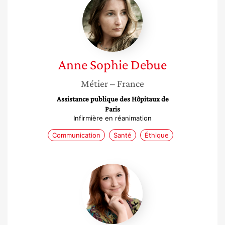
Sophie
Debue
Anne Sophie
Debue
Métier
– France
Assistance publique des Hôpitaux de
Paris
Infirmière en réanimation
Communication
Santé
Éthique
Florence
Beuken