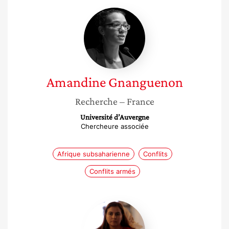
Amandine
Gnanguenon
Amandine
Gnanguenon
Recherche
– France
Université d’Auvergne
Chercheure associée
Afrique subsaharienne
Conflits
Conflits armés
Salwa
El
Gantri