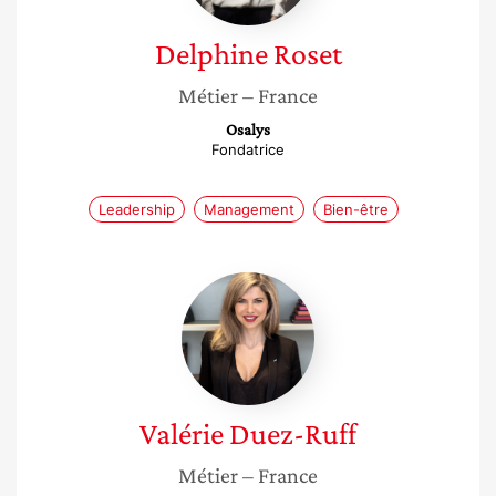
Delphine
Roset
Métier
– France
Osalys
Fondatrice
Leadership
Management
Bien-être
Valérie
Duez-
Ruff
Valérie
Duez-Ruff
Métier
– France