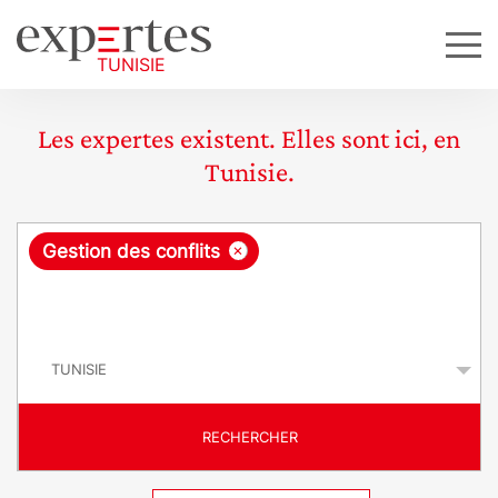
Les expertes existent. Elles sont ici, en
Tunisie.
R
×
Gestion des conflits
e
q
P
u
a
y
ê
s
t
RECHERCHER
e