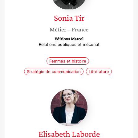
Sonia
Tir
Métier
– France
Editions Marcel
Relations publiques et mécenat
Femmes et histoire
Stratégie de communication
Littérature
Elisabeth
Laborde
Elisabeth
Laborde