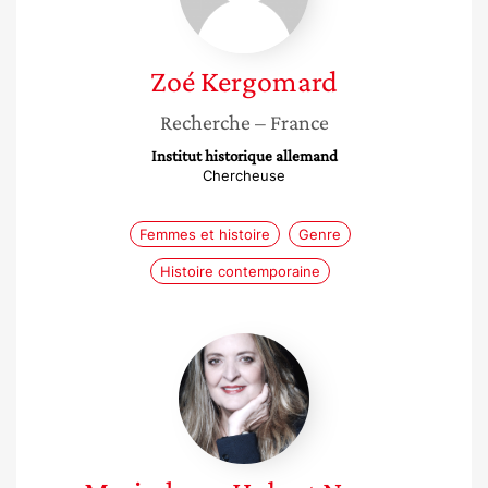
Zoé
Kergomard
Recherche
– France
Institut historique allemand
Chercheuse
Femmes et histoire
Genre
Histoire contemporaine
Marie-
laure
Hubert
Nasser