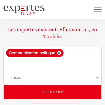
Les expertes existent. Elles sont ici, en
Tunisie.
R
×
Communication politique
e
q
P
u
a
y
ê
s
t
RECHERCHER
e