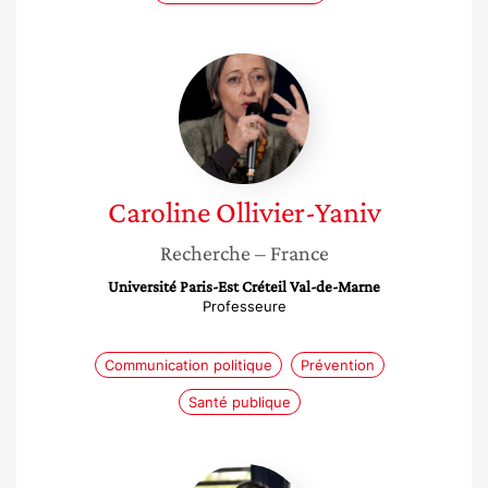
Caroline
Ollivier-
Yaniv
Caroline
Ollivier-Yaniv
Recherche
– France
Université Paris-Est Créteil Val-de-Marne
Professeure
Communication politique
Prévention
Santé publique
Valentyna