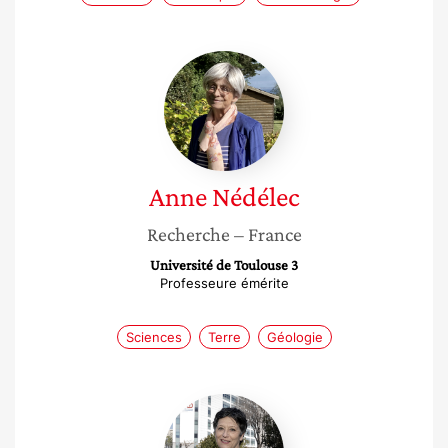
Anne
Nédélec
Anne
Nédélec
Recherche
– France
Université de Toulouse 3
Professeure émérite
Sciences
Terre
Géologie
Valérie
Verdier