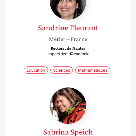
Sandrine
Fleurant
Métier
– France
Rectorat de Nantes
Inspectrice d’Académie
Éducation
Sciences
Mathématiques
Sabrina
Speich
Sabrina
Speich