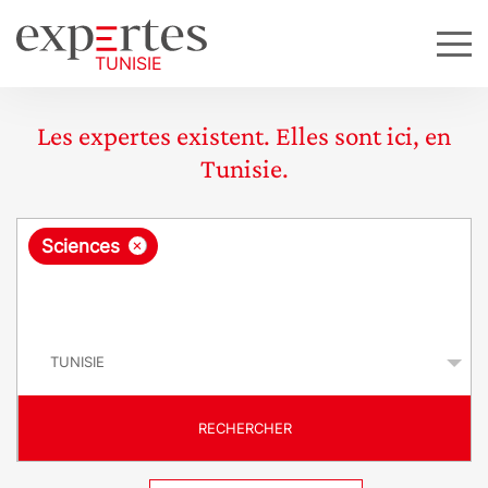
Les expertes existent. Elles sont ici, en
Tunisie.
R
×
Sciences
e
q
P
u
a
y
ê
s
t
RECHERCHER
e