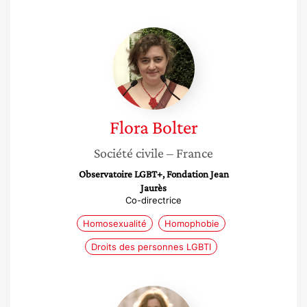
Flora
Bolter
Flora
Bolter
Société civile
– France
Observatoire LGBT+, Fondation Jean
Jaurès
Co-directrice
Homosexualité
Homophobie
Droits des personnes LGBTI
Anne-
Sophie