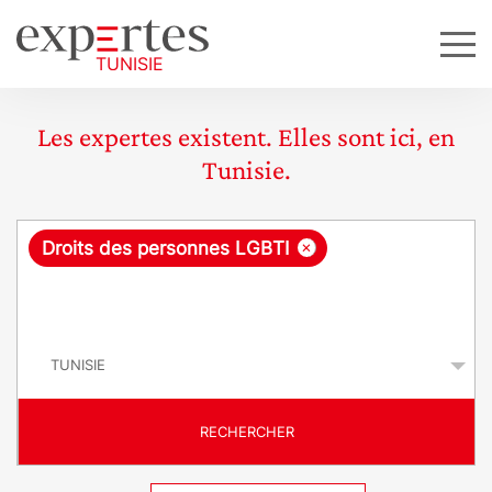
Les expertes existent. Elles sont ici, en
Tunisie.
R
×
Droits des personnes LGBTI
e
q
P
u
a
y
ê
s
t
RECHERCHER
e