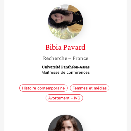
Bibia
Pavard
Bibia
Pavard
Recherche
– France
Université Panthéon-Assas
Maîtresse de conférences
Histoire contemporaine
Femmes et médias
Avortement – IVG
Marie
Mesnil