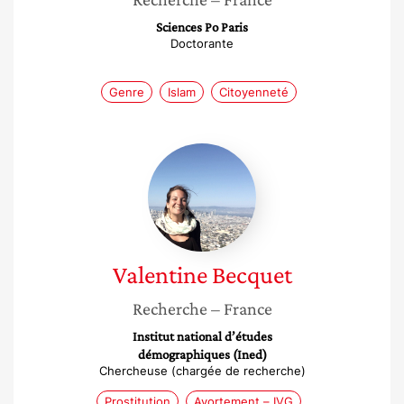
Sciences Po Paris
Doctorante
Genre
Islam
Citoyenneté
Valentine
Becquet
Valentine
Becquet
Recherche
– France
Institut national d’études
démographiques (Ined)
Chercheuse (chargée de recherche)
Prostitution
Avortement – IVG