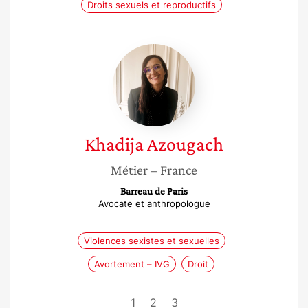
Droits sexuels et reproductifs
Khadija
Azougach
Khadija
Azougach
Métier
– France
Barreau de Paris
Avocate et anthropologue
Violences sexistes et sexuelles
Avortement – IVG
Droit
1
2
3