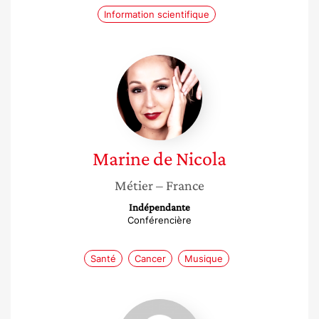
Information scientifique
Marine
de
Nicola
Marine
de Nicola
Métier
– France
Indépendante
Conférencière
Santé
Cancer
Musique
Cynthia