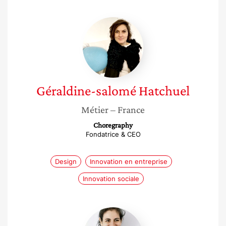
Géraldine-
salomé
Hatchuel
Géraldine-salomé
Hatchuel
Métier
– France
Choregraphy
Fondatrice & CEO
Design
Innovation en entreprise
Innovation sociale
Irèna
Banas