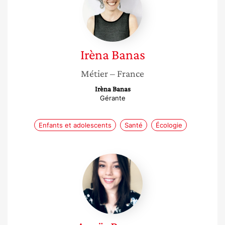
Irèna
Banas
Métier
– France
Irèna Banas
Gérante
Enfants et adolescents
Santé
Écologie
Anaïs
Person