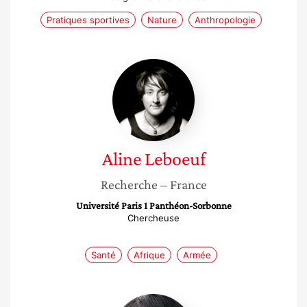
Pratiques sportives
Nature
Anthropologie
Aline
Leboeuf
Aline
Leboeuf
Recherche
– France
Université Paris 1 Panthéon-Sorbonne
Chercheuse
Santé
Afrique
Armée
Jeanine