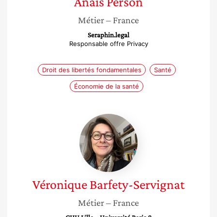
Anaïs
Person
Métier
– France
Seraphin.legal
Responsable offre Privacy
Droit des libertés fondamentales
Santé
Économie de la santé
Véronique
Barfety-
Servignat
Véronique
Barfety-Servignat
Métier
– France