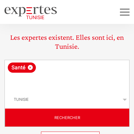
Les expertes existent. Elles sont ici, en
Tunisie.
R
×
Santé
e
q
P
u
a
y
ê
s
t
RECHERCHER
e