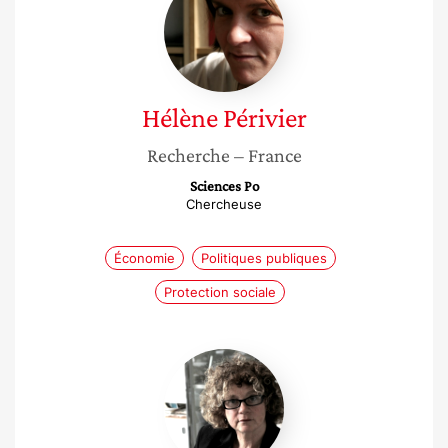
Périvier
Hélène
Périvier
Recherche
– France
Sciences Po
Chercheuse
Économie
Politiques publiques
Protection sociale
Viviane
Kovess-
Masféty