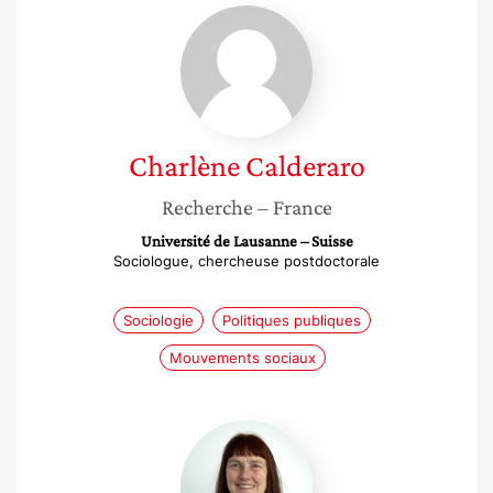
Charlène
Calderaro
Charlène
Calderaro
Recherche
– France
Université de Lausanne – Suisse
Sociologue, chercheuse postdoctorale
Sociologie
Politiques publiques
Mouvements sociaux
Margunn
Bjørnholt