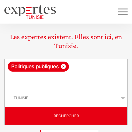
Les expertes existent. Elles sont ici, en
Tunisie.
R
×
Politiques publiques
e
q
P
u
a
y
ê
s
t
RECHERCHER
e