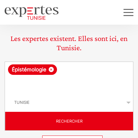
Les expertes existent. Elles sont ici, en
Tunisie.
R
×
Épistémologie
e
q
P
u
a
y
ê
s
t
RECHERCHER
e