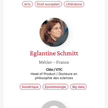
Arts
Droit européen
Littérature
Eglantine
Schmitt
Eglantine
Schmitt
Métier
– France
Citio / UTC
Head of Product / Docteure en
philosophie des sciences
Numérique
Épistémologie
Big data
Gaëlle
Pontarotti