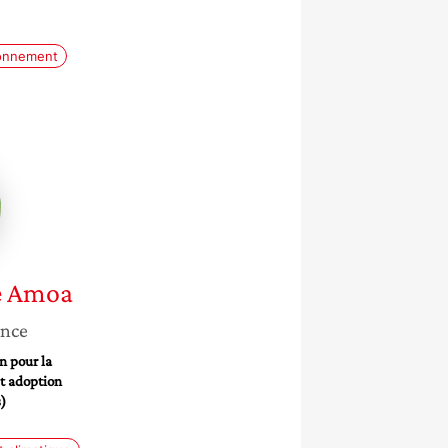
onnement
ue
e Amoa
ance
 pour la
et adoption
)