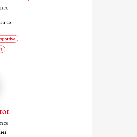
ance
atrice
sportive
rt
t
tot
ance
uses