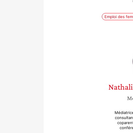
Emploi des fe
Nathali
Mé
Médiatrice
consultan
coparent
confér