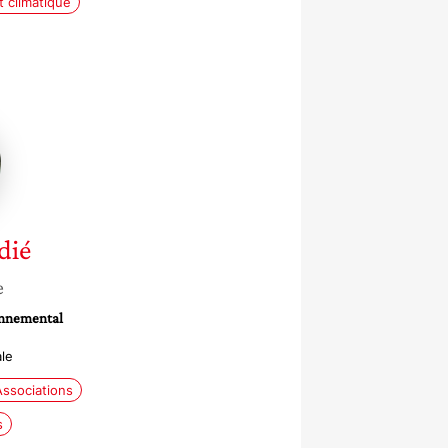
 climatique
dié
e
onnemental
le
Associations
s