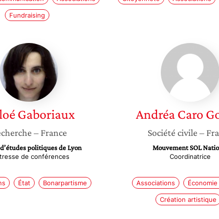
Fundraising
Chloé
Andréa
Gaboriaux
Caro
Gomez
loé
Gaboriaux
Andréa
Caro G
cherche
– France
Société civile
– Fr
 d’études politiques de Lyon
Mouvement SOL Natio
tresse de conférences
Coordinatrice
ns
État
Bonarpartisme
Associations
Économie 
Création artistique