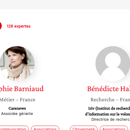
126 expertes
Sophie
Bénédic
Barniaud
Halba
phie
Barniaud
Bénédicte
Ha
Métier
– France
Recherche
– Fra
Carenews
Iriv (Institut de recherc
Associée gérante
d’information sur le volon
Directrice de recher
 communication
Associations
Citoyenneté
Associations