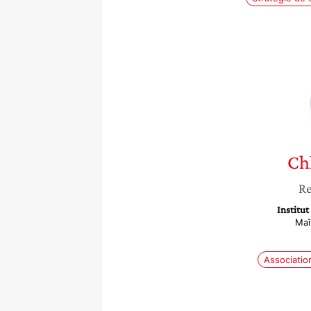
Ch
Re
Institut
Maî
Associatio