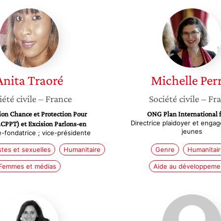
Anita
Michell
Traoré
Perrot
Anita
Traoré
Michelle
Per
iété civile
– France
Société civile
– Fr
ion Chance et Protection Pour
ONG Plan International 
Directrice plaidoyer et enga
CPPT) et Excision Parlons-en
jeunes
-fondatrice ; vice-présidente
stes et sexuelles
Humanitaire
Genre
Humanitai
Femmes et médias
Aide au développeme
Maria
Cécile
Retamales
Eloir