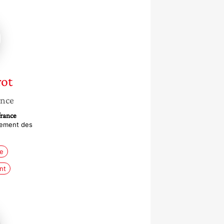
e
rot
ance
france
gement des
re
nt