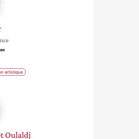
r
ance
ses
on artistique
elle
t Oulaldj