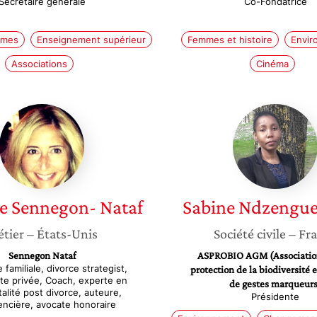
Secrétaire générale
Co-Fondatrice
mmes
Enseignement supérieur
Femmes et histoire
Envir
Associations
Cinéma
Nathalie
Sabine
Sennegon-
Ndzeng
Nataf
Amoa
e
Sennegon- Nataf
Sabine
Ndzengu
tier
– États-Unis
Société civile
– Fr
Sennegon Nataf
ASPROBIO AGM (Association
 familiale, divorce strategist,
protection de la biodiversité 
te privée, Coach, experte en
de gestes marqueurs
alité post divorce, auteure,
Présidente
encière, avocate honoraire