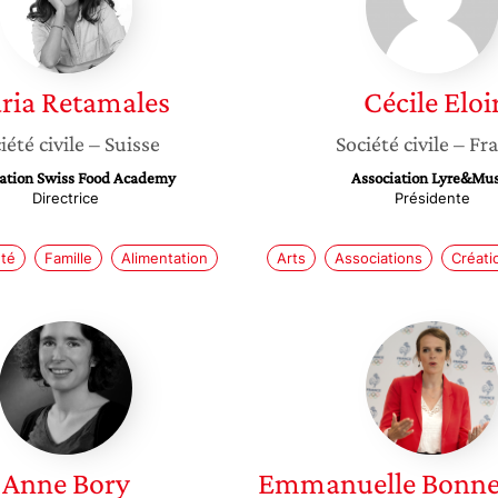
ria
Retamales
Cécile
Eloi
iété civile
– Suisse
Société civile
– Fr
ation Swiss Food Academy
Association Lyre&Mu
Directrice
Présidente
nté
Famille
Alimentation
Arts
Associations
Créati
Anne
Emmanu
Bory
Bonnet
Oulaldj
Anne
Bory
Emmanuelle
Bonne