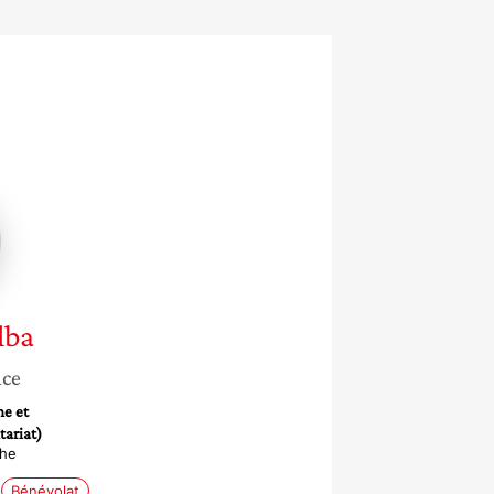
te
lba
nce
he et
tariat)
che
Bénévolat