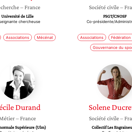
cherche
– France
Société civile
– Fr
Université de Lille
FSGT/CNOSF
seignante chercheuse
Co-présidente/Administr
Associations
Mécénat
Associations
Fédération 
Gouvernance du spo
Cécile
Solene
Durand
Ducreto
écile
Durand
Solene
Ducre
Métier
– France
Société civile
– Fr
 normale Supérieure (Ulm)
Collectif Les Engraine