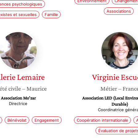
Environnement
Changement
lences psychologiques
Associations
xistes et sexuelles
Famille
Valerie
Virginie
Lemaire
Escudié
lerie
Lemaire
Virginie
Escu
été civile
– Maurice
Métier
– Franc
Association Mo’zar
Association LED (Local Envir
Directrice
Durable)
Coordinatrice généra
Bénévolat
Engagement
Coopération internationale
Évaluation de projet