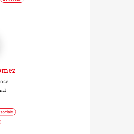
omez
ance
nal
sociale