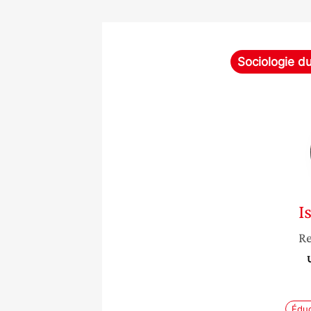
Sociologie d
I
Re
Éduc