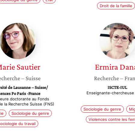
Droit de la famille
Marie
Ermira
Sautier
Danaj
arie
Sautier
Ermira
Dan
echerche
– Suisse
Recherche
– Fra
sité de Lausanne – Suisse/
ISCTE-IUL
Enseignante-chercheuse 
iences Po Paris -France
eure doctorante au Fonds
de la Recherche Suisse (FNS)
Sociologie du genre
Mig
ie
Sociologie du genre
Violences contre les f
ociologie du travail