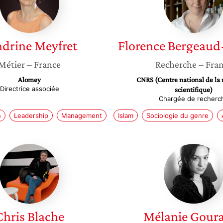
ndrine
Meyfret
Florence
Bergeaud-
Métier
– France
Recherche
– Fra
Alomey
CNRS (Centre national de la
Directrice associée
scientifique)
Chargée de recherc
n
Leadership
Management
Islam
Sociologie du genre
Chris
Mélanie
Blache
Gourari
Chris
Blache
Mélanie
Goura