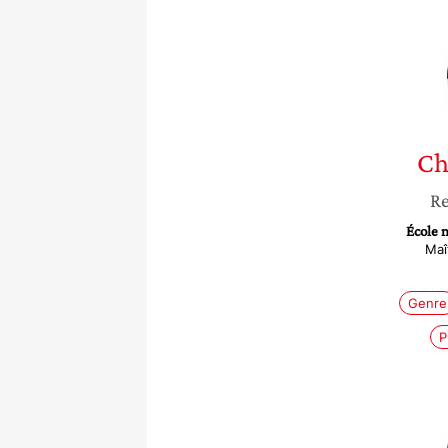
Ch
Re
École 
Maî
Genre
P