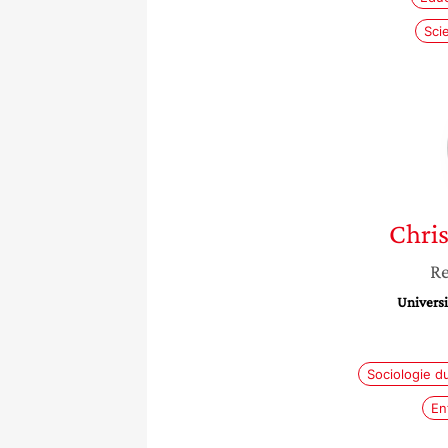
Sci
Chris
Re
Universi
Sociologie d
En