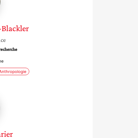
Blackler
nce
 recherche
he
Anthropologie
er
rier