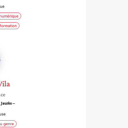
gue
 numérique
nformation
Vila
nce
 Jaurès –
use
du genre