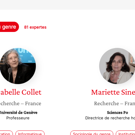
u genre
81 expertes
Isabelle
Mariett
Collet
Sineau
sabelle
Collet
Mariette
Sin
cherche
– France
Recherche
– Fra
Université de Genève
Sciences Po
Professeure
Directrice de recherche h
ation
Informatique
Sociologie du genre
Instituti