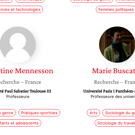
ences et technologies
Femmes politiques
Christine
Marie
Mennesson
Buscatt
tine
Mennesson
Marie
Busca
cherche
– France
Recherche
– Fra
té Paul Sabatier Toulouse III
Université Paris 1 Panthéon
Professeure
Professeure des univer
u genre
Pratiques sportives
Arts
Sociologie du g
fants et adolescents
Sociologie du travail