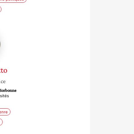
o
tto
nce
-Sorbonne
sités
enre