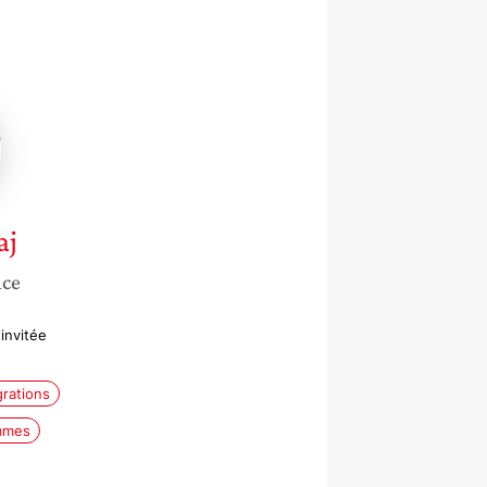
aj
nce
invitée
rations
emmes