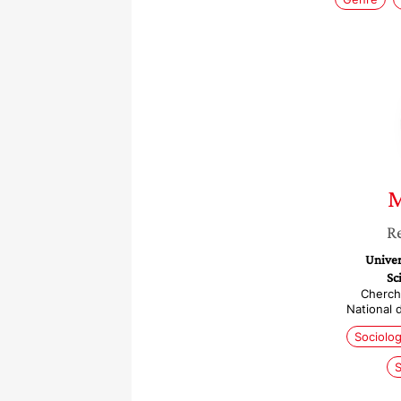
M
R
Univer
Sc
Cherch
National 
Sociolog
S