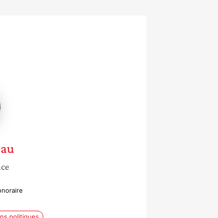
e
eau
nce
onoraire
ons politiques