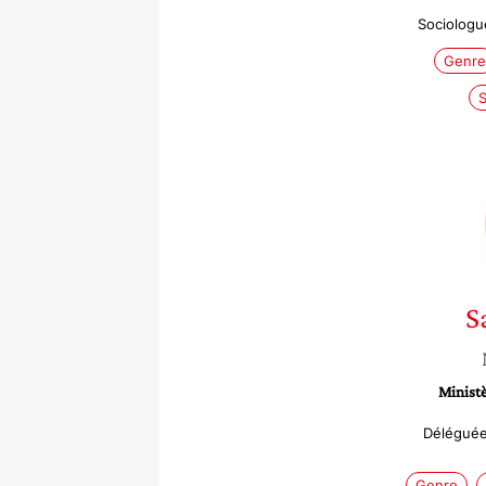
Sociologu
Genre
S
S
Ministè
Déléguée
Genre