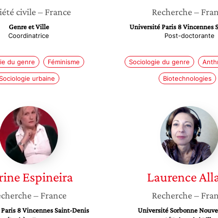
iété civile
– France
Recherche
– Fra
Genre et Ville
Université Paris 8 Vincennes 
Coordinatrice
Post-doctorante
ie du genre
Féminisme
Sociologie du genre
Anth
Sociologie urbaine
Biotechnologies
Karine
Lauren
Espineira
Allard
rine
Espineira
Laurence
All
cherche
– France
Recherche
– Fra
 Paris 8 Vincennes Saint-Denis
Université Sorbonne Nouvel