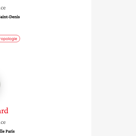
nce
Saint-Denis
ropologie
ce
ard
nce
le Paris