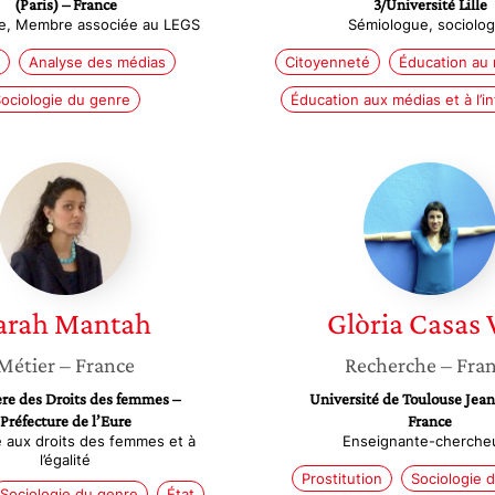
(Paris) – France
3/Université Lille
e, Membre associée au LEGS
Sémiologue, sociolo
Analyse des médias
Citoyenneté
Éducation au
ociologie du genre
Éducation aux médias et à l’i
Sarah
Glòria
Mantah
Casas
Vila
arah
Mantah
Glòria
Casas 
Métier
– France
Recherche
– Fra
re des Droits des femmes –
Université de Toulouse Jean
Préfecture de l’Eure
France
 aux droits des femmes et à
Enseignante-cherche
l’égalité
Prostitution
Sociologie 
Sociologie du genre
État