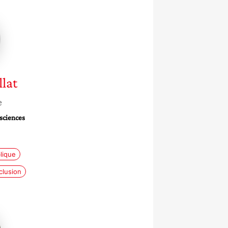
t
llat
e
sciences
blique
clusion
e
ud-