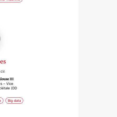
e
es
nce
louse III
s – Vice
ciétale (DD
e
Big data