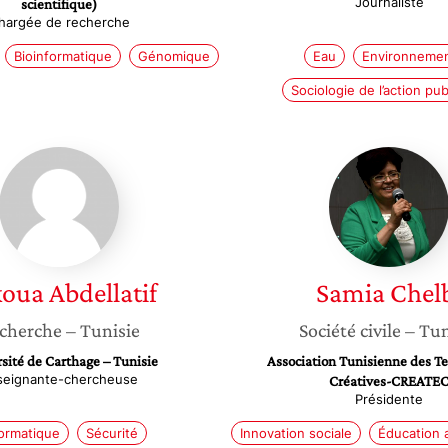
Journaliste
scientifique)
hargée de recherche
Bioinformatique
Génomique
Eau
Environneme
Sociologie de l’action pu
Takoua
Samia
Abdellatif
Chelbi
koua
Abdellatif
Samia
Chel
cherche
– Tunisie
Société civile
– Tun
sité de Carthage – Tunisie
Association Tunisienne des T
seignante-chercheuse
Créatives-CREATE
Présidente
formatique
Sécurité
Innovation sociale
Éducation 