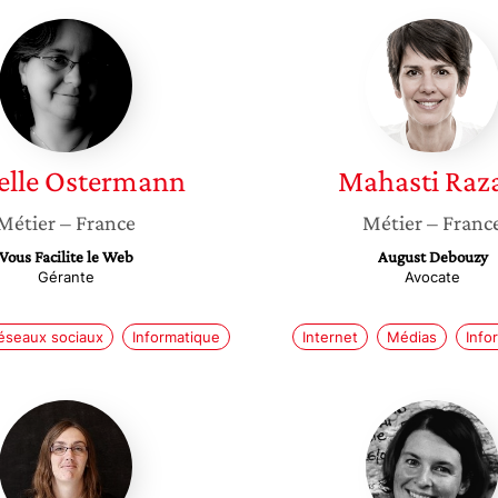
Isabelle
Mahasti
Ostermann
Razavi
elle
Ostermann
Mahasti
Raz
Métier
– France
Métier
– Franc
Vous Facilite le Web
August Debouzy
Gérante
Avocate
éseaux sociaux
Informatique
Internet
Médias
Info
Aurélie
Laetitia
Guillaume
Avrot