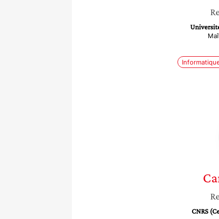
Re
Universit
Maî
Informatiqu
Ca
Re
CNRS (Cen