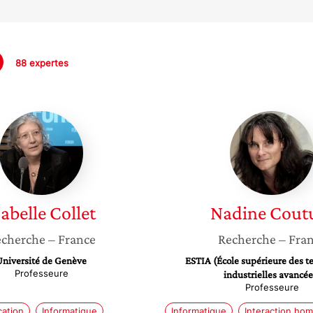
88 expertes
Isabelle
Nadine
Collet
Coutur
sabelle
Collet
Nadine
Cout
cherche
– France
Recherche
– Fra
Université de Genève
ESTIA (École supérieure des t
Professeure
industrielles avancée
Professeure
ation
Informatique
Informatique
Interaction ho