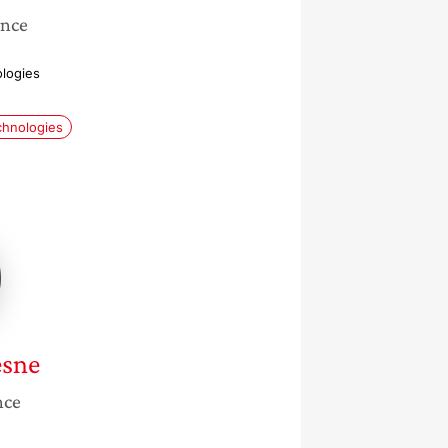
ance
ologies
chnologies
ne
sne
nce