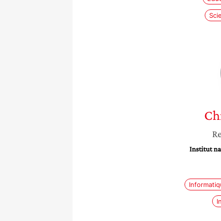
Sci
Ch
Re
Institut n
Informati
I