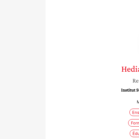
Hedi
Re
Institut 
M
Ens
Form
Édu