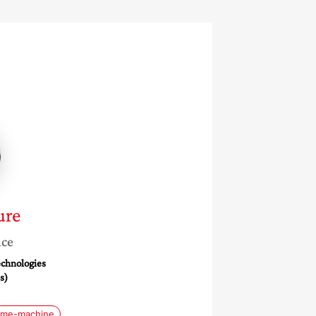
e
ure
nce
echnologies
s)
mme-machine