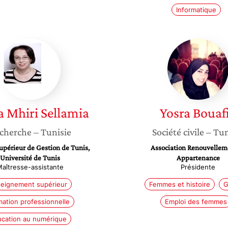
Informatique
Hedia
Yosra
Mhiri
Bouafia
Sellamia
a
Mhiri Sellamia
Yosra
Bouaf
cherche
– Tunisie
Société civile
– Tun
Supérieur de Gestion de Tunis,
Association Renouvellem
Université de Tunis
Appartenance
aîtresse-assistante
Présidente
eignement supérieur
Femmes et histoire
G
ation professionnelle
Emploi des femmes
cation au numérique