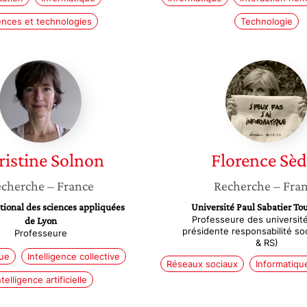
ences et technologies
Technologie
Christine
Florenc
Solnon
Sèdes
ristine
Solnon
Florence
Sèd
cherche
– France
Recherche
– Fra
ational des sciences appliquées
Université Paul Sabatier Tou
Professeure des université
de Lyon
présidente responsabilité so
Professeure
& RS)
que
Intelligence collective
Réseaux sociaux
Informatiqu
ntelligence artificielle