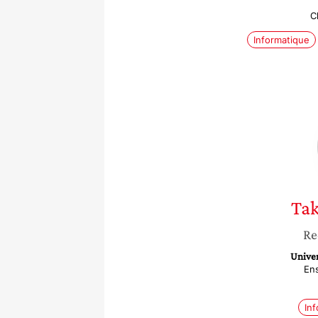
C
Informatique
Ta
Re
Univer
En
In