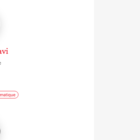
avi
e
rmatique