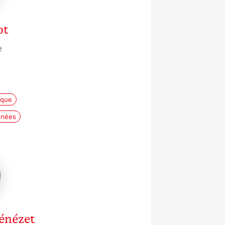
ot
e
ique
nnées
t
énézet