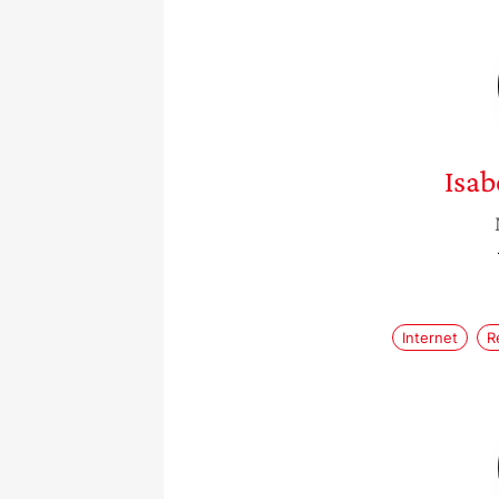
Isab
Internet
R