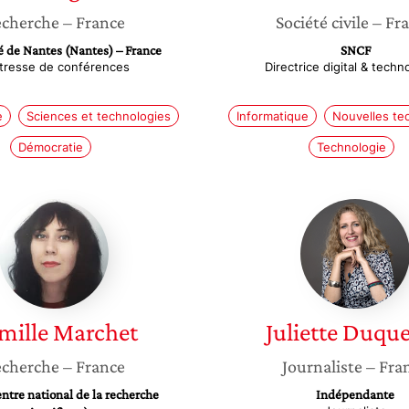
cherche
– France
Société civile
– Fr
é de Nantes (Nantes) – France
SNCF
tresse de conférences
Directrice digital & techn
e
Sciences et technologies
Informatique
Nouvelles te
Démocratie
Technologie
Camille
Juliette
Marchet
Duques
mille
Marchet
Juliette
Duque
cherche
– France
Journaliste
– Fra
tre national de la recherche
Indépendante