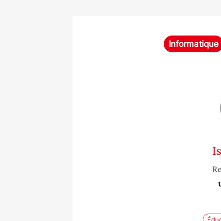
Informatique
I
Re
Éduc