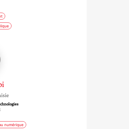
nt
blique
bi
isie
echnologies
C
au numérique