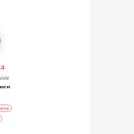
ia
isie
ent et
enre