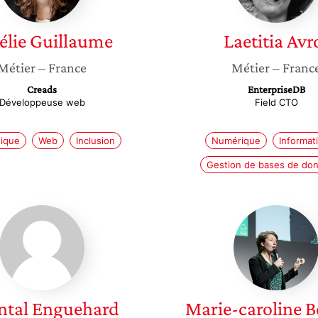
élie
Guillaume
Laetitia
Avr
Métier
– France
Métier
– Franc
Creads
EnterpriseDB
Développeuse web
Field CTO
tique
Web
Inclusion
Numérique
Informat
Gestion de bases de do
Chantal
Marie-
Enguehard
caroline
Bénéze
ntal
Enguehard
Marie-caroline
B