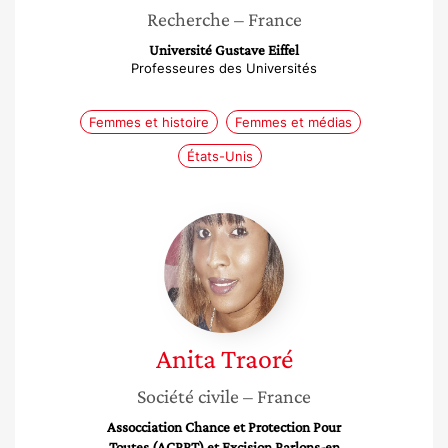
Recherche
– France
Université Gustave Eiffel
Professeures des Universités
Femmes et histoire
Femmes et médias
États-Unis
Anita
Traoré
Anita
Traoré
Société civile
– France
Assocciation Chance et Protection Pour
Toutes (ACPPT) et Excision Parlons-en