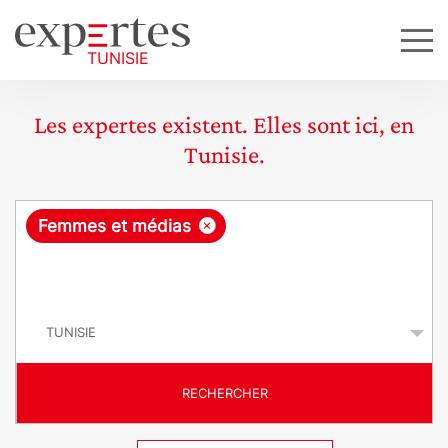
Les expertes existent. Elles sont ici, en
Tunisie.
R
×
Femmes et médias
e
q
P
u
a
y
ê
s
t
RECHERCHER
e