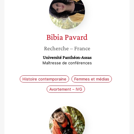
Pavard
Bibia
Pavard
Recherche
– France
Université Panthéon-Assas
Maîtresse de conférences
Histoire contemporaine
Femmes et médias
Avortement – IVG
Sylvie
Debras