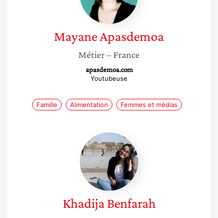
Mayane
Apasdemoa
Métier
– France
apasdemoa.com
Youtubeuse
Famille
Alimentation
Femmes et médias
Khadija
Benfarah
Khadija
Benfarah