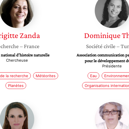
Zanda
Thaly
rigitte
Zanda
Dominique
T
cherche
– France
Société civile
– Tun
ational d’histoire naturelle
Association communication pa
Chercheuse
pour le développement d
Présidente
 de la recherche
Météorites
Eau
Environneme
Planètes
Organisations internatio
Ikbel
Mongia
Mallek-
Saïd
Zouari
Zina