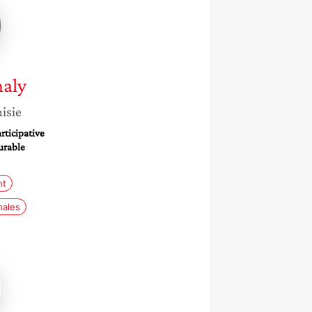
haly
isie
rticipative
urable
nt
nales