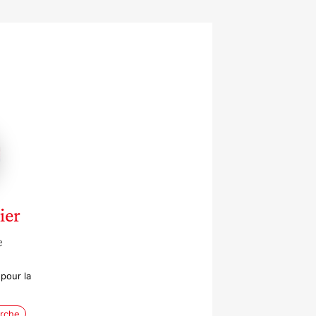
ier
e
pour la
erche