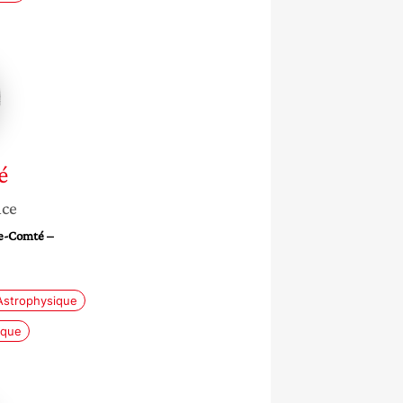
é
nce
e-Comté –
Astrophysique
ique
que