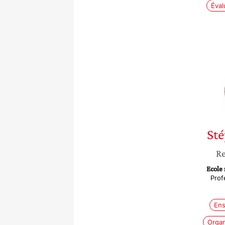
Éval
St
Re
Ecole
Prof
Ens
Organ