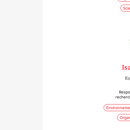
Sci
Is
Re
Respo
recherc
Environneme
Organ