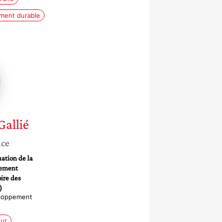
ment durable
Gallié
nce
ation de la
nement
ire des
)
eloppement
ur