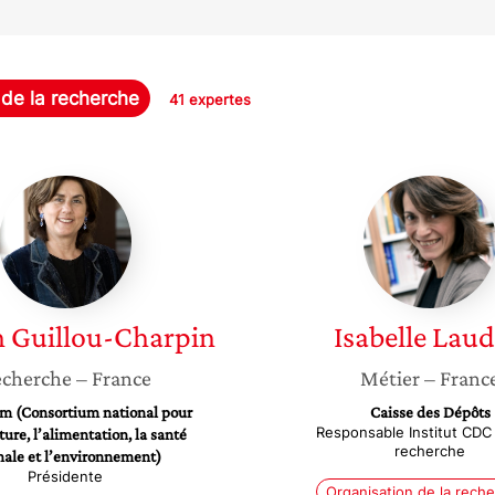
 de la recherche
41 expertes
Marion
Isabelle
Guillou-
Laudier
Charpin
n
Guillou-Charpin
Isabelle
Laud
cherche
– France
Métier
– Franc
m (Consortium national pour
Caisse des Dépôts
Responsable Institut CDC 
lture, l’alimentation, la santé
recherche
ale et l’environnement)
Présidente
Organisation de la rech