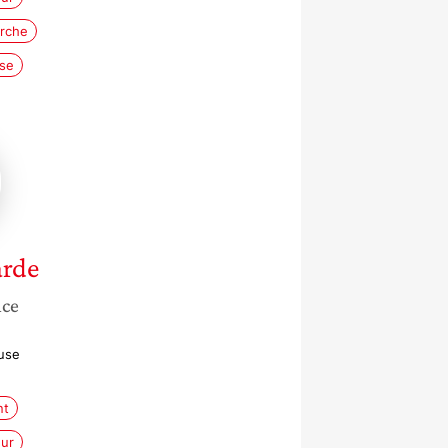
erche
ise
e
e
arde
nce
use
nt
ur