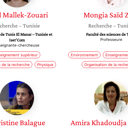
l
Mallek-Zouari
Mongia
Saïd 
cherche
– Tunisie
Recherche
– Tuni
 de Tunis El Manar – Tunisie et
Faculté des sciences de 
Professeure
Iset’Com
seignante-chercheuse
eignement supérieur
Environnement
Enseignemen
n de la recherche
Physique
Organisation de la rech
Christine
Amira
Balague
Khadou
Amrani
istine
Balague
Amira Khadoudja