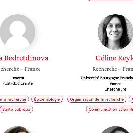
Dina
Céline
Bedretdinova
Reylé
a
Bedretdinova
Céline
Reyl
cherche
– France
Recherche
– Fra
Inserm
Université Bourgogne Franch
Post-doctorante
France
Chercheure
e la recherche
Épidémiologie
Organisation de la recherche
Santé publique
Communication scientif
Brigitte
Domini