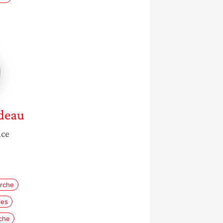
e
au
deau
nce
erche
ies
rche