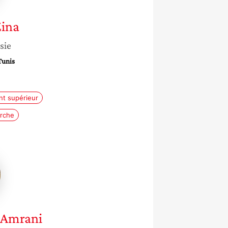
Zina
sie
Tunis
t supérieur
erche
dja
Amrani