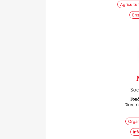
Agricultu
Ens
Soc
Fond
Directr
Organ
Inf