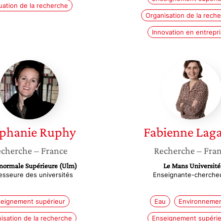
uation de la recherche
Organisation de la rech
Innovation en entrepr
Stéphanie
Fabienn
Ruphy
Lagard
éphanie
Ruphy
Fabienne
Lag
cherche
– France
Recherche
– Fra
 normale Supérieure (Ulm)
Le Mans Université
esseure des universités
Enseignante-cherche
eignement supérieur
Eau
Environneme
isation de la recherche
Enseignement supérie