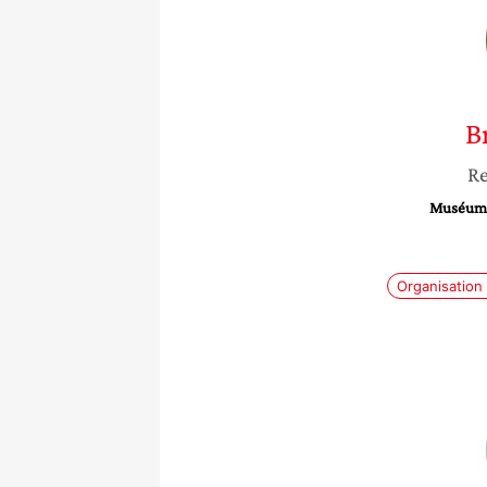
B
Re
Muséum n
Organisation