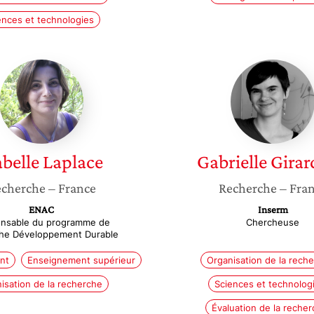
ences et technologies
Isabelle
Gabriell
Laplace
Girarde
abelle
Laplace
Gabrielle
Girar
cherche
– France
Recherche
– Fra
ENAC
Inserm
nsable du programme de
Chercheuse
he Développement Durable
nt
Enseignement supérieur
Organisation de la rech
isation de la recherche
Sciences et technolog
Évaluation de la reche