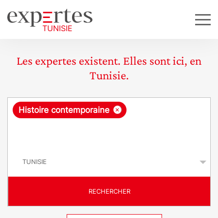
Les expertes existent. Elles sont ici, en
Tunisie.
R
×
Histoire contemporaine
e
q
P
u
a
y
ê
s
t
RECHERCHER
e