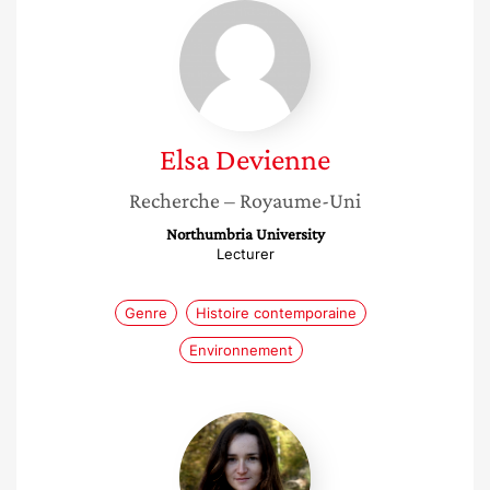
Elsa
Devienne
Elsa
Devienne
Recherche
– Royaume-Uni
Northumbria University
Lecturer
Genre
Histoire contemporaine
Environnement
Pauline
Mortas