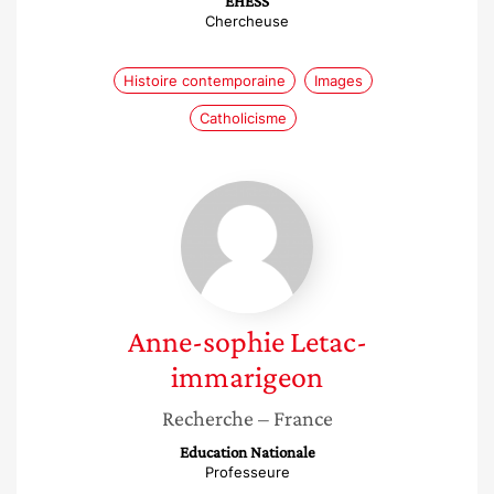
EHESS
Chercheuse
Histoire contemporaine
Images
Catholicisme
Anne-
sophie
Letac-
immarigeon
Anne-sophie
Letac-
immarigeon
Recherche
– France
Education Nationale
Professeure