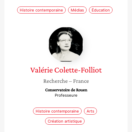
Histoire contemporaine
Médias
Éducation
Valérie
Colette-
Folliot
Valérie
Colette-Folliot
Recherche
– France
Conservatoire de Rouen
Professeure
Histoire contemporaine
Arts
Création artistique