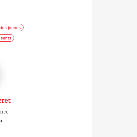
 des jeunes
geants
e
ret
ance
ns