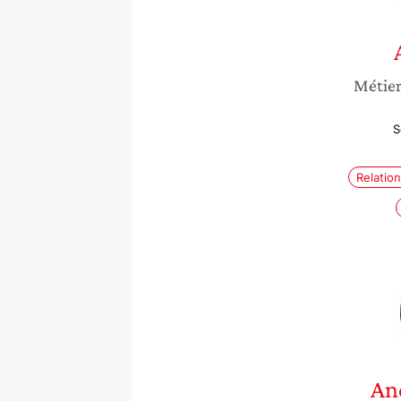
Métie
S
Relatio
An