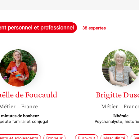
t personnel et professionnel
38 expertes
Raphaëlle
Brigitte
de
Dusch
Foucauld
ëlle
de Foucauld
Brigitte
Dus
Métier
– France
Métier
– Franc
 minutes de bonheur
Libérale
peute familial et conjugal
Psychanalyste, histori
ants et adolescents
Bonheur
Burn-out
Masculinité
Sa