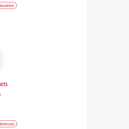
ducation
en
ien
e
pétences