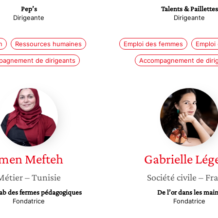
Pep’s
Talents & Paillettes
Dirigeante
Dirigeante
n
Ressources humaines
Emploi des femmes
Emploi
agnement de dirigeants
Accompagnement de diri
Imen
Gabriell
Mefteh
Légeret
Imen
Mefteh
Gabrielle
Lége
Métier
– Tunisie
Société civile
– Fr
Lab des fermes pédagogiques
De l’or dans les mai
Fondatrice
Fondatrice