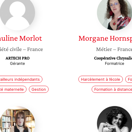
Morlot
Hornsp
auline
Morlot
Morgane
Horns
iété civile
– France
Métier
– Franc
ARTECH PRO
Coopérative Chrysali
Gérante
Formatrice
vailleurs indépendants
Harcèlement à l’école
Fo
lté maternelle
Gestion
Formation à distanc
Aude
Manuel
Jullien
Bonfant