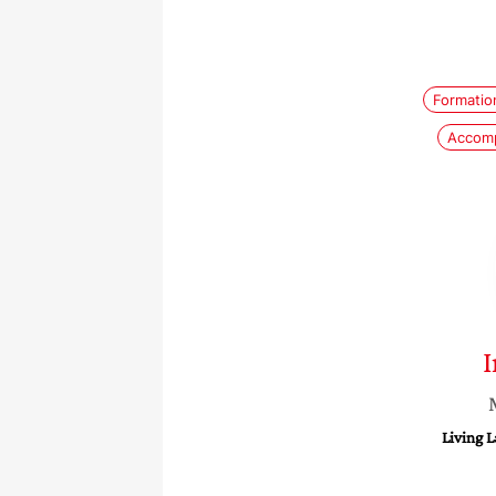
Formatio
Accomp
Living 