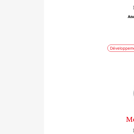
And
Développeme
M