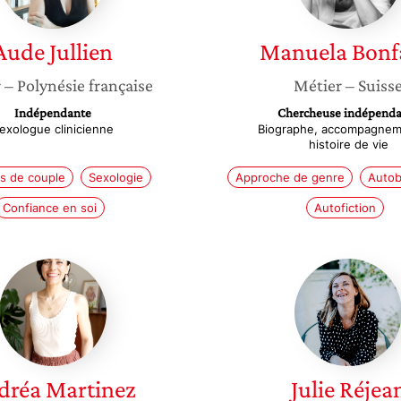
Aude
Jullien
Manuela
Bonf
r
– Polynésie française
Métier
– Suiss
Indépendante
Chercheuse indépenda
exologue clinicienne
Biographe, accompagnem
histoire de vie
ns de couple
Sexologie
Approche de genre
Autob
Confiance en soi
Autofiction
Andréa
Julie
Martinez
Réjean
dréa
Martinez
Julie
Réjea