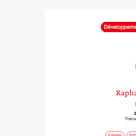
Développemen
Rapha
2
Théra
Famille
Enf