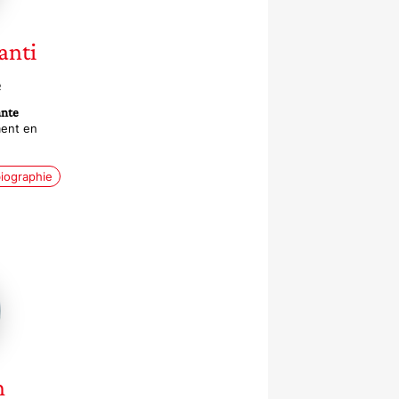
anti
e
nte
ent en
iographie
n