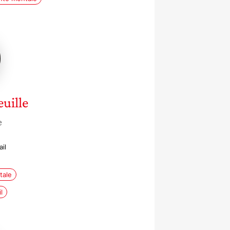
euille
uille
e
il
tale
l
e