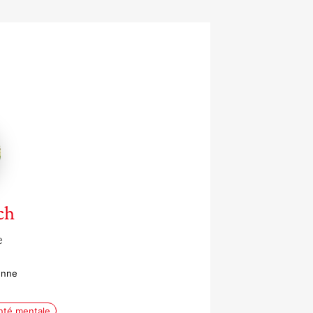
ch
e
enne
nté mentale