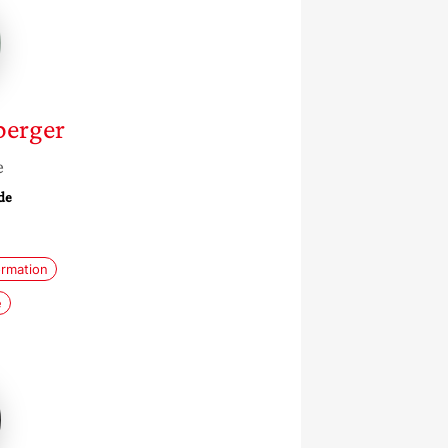
erger
perger
e
de
rmation
e
a
i