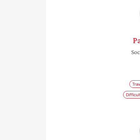
P
Soc
Tra
Difficu