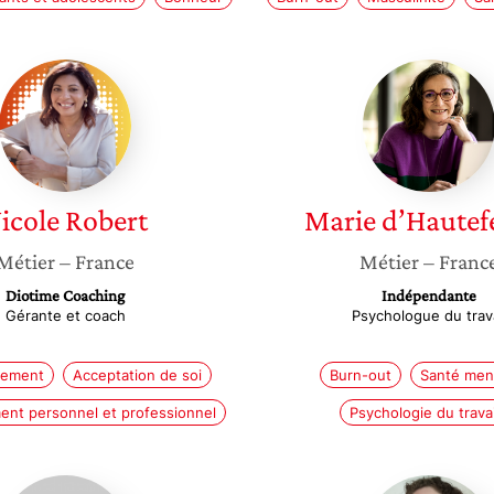
Nicole
Marie
Robert
d’Hautef
icole
Robert
Marie
d’Hautefe
Métier
– France
Métier
– Franc
Diotime Coaching
Indépendante
Gérante et coach
Psychologue du trava
ement
Acceptation de soi
Burn-out
Santé men
nt personnel et professionnel
Psychologie du travai
Pauline
Morgan