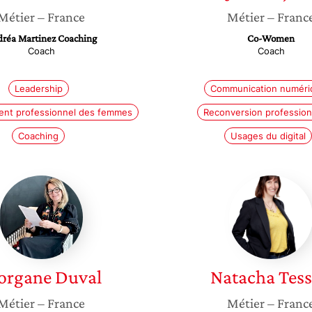
Métier
– France
Métier
– Franc
réa Martinez Coaching
Co-Women
Coach
Coach
Leadership
Communication numéri
nt professionnel des femmes
Reconversion profession
Coaching
Usages du digital
Morgane
Natach
Duval
Tessier
organe
Duval
Natacha
Tess
Métier
– France
Métier
– Franc