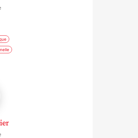
e
que
nelle
a
ier
e