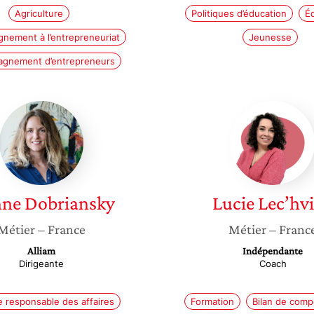
Agriculture
Politiques d’éducation
É
nement à l’entrepreneuriat
Jeunesse
gnement d’entrepreneurs
Jeanne
Lucie
Dobriansky
Lec’hvi
nne
Dobriansky
Lucie
Lec’hv
Métier
– France
Métier
– Franc
Alliam
Indépendante
Dirigeante
Coach
 responsable des affaires
Formation
Bilan de com