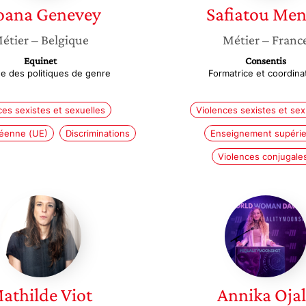
oana
Genevey
Safiatou
Men
étier
– Belgique
Métier
– Franc
Equinet
Consentis
e des politiques de genre
Formatrice et coordina
ces sexistes et sexuelles
Violences sexistes et sex
éenne (UE)
Discriminations
Enseignement supérie
Violences conjugale
Mathilde
Annika
Viot
Ojala
athilde
Viot
Annika
Oja