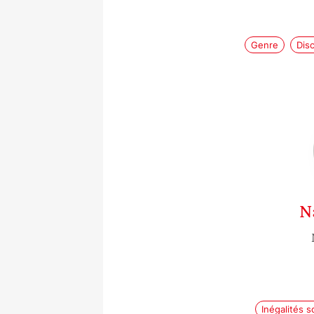
Genre
Dis
N
Inégalités s