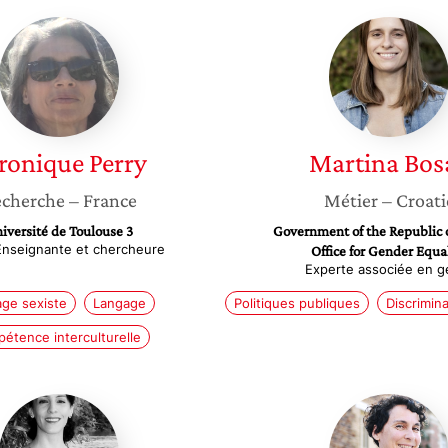
Veronique
Martina
Perry
Bosak
ronique
Perry
Martina
Bos
cherche
– France
Métier
– Croati
iversité de Toulouse 3
Government of the Republic o
Enseignante et chercheure
Office for Gender Equa
Experte associée en g
ge sexiste
Langage
Politiques publiques
Discrimin
étence interculturelle
Anissa
Jessie
Djabi
Magana