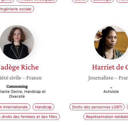
Ingénierie sociale
Nadège
Harriet
Riche
de
G
adège
Riche
Harriet
de 
iété civile
– France
Journaliste
– Fra
Commoning
_
tante Genre, Handicap et
Activiste
Diversité
n internationale
Handicap
Droits des personnes LGBTI
 droits des femmes et des filles
Représentation médiat