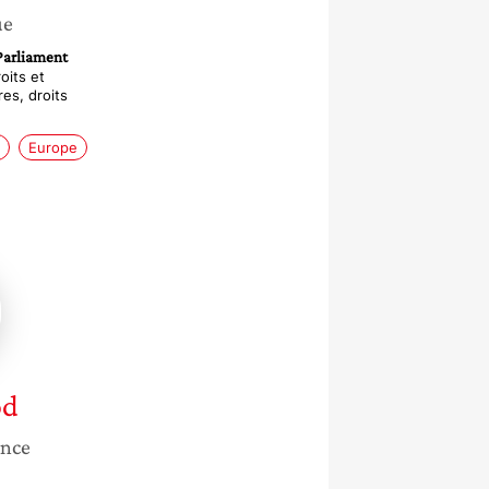
ue
Parliament
its et
es, droits
Europe
d
ance