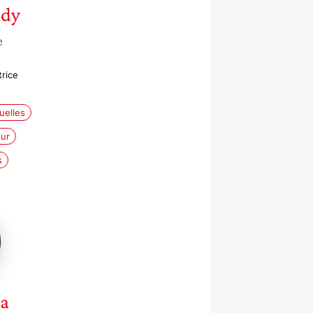
dy
e
trice
uelles
ur
s
la