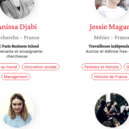
Anissa
Djabi
Jessie
Maga
cherche
– France
Métier
– Franc
C Paris Business School
Travailleuse indépend
venante et enseignante-
Autrice et éditrice free
chercheuse
 au travail
Innovation sociale
Femmes et histoire
G
Management
Histoire de France
Moana
Safiato
Genevey
Mendy