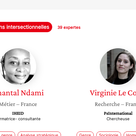
ns intersectionnelles
39 expertes
Chantal
Virginie
Ndami
Le
Corre
antal
Ndami
Virginie
Le Co
Métier
– France
Recherche
– Fra
IHEID
PsInternational
rmatrice- consultante
Chercheuse
 genre
Analyse stratégique
Genre
Sociologie
Homo