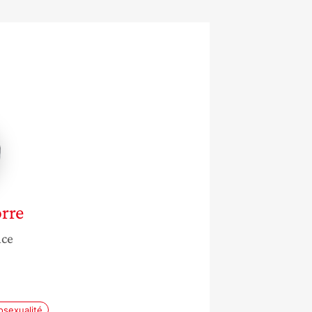
rre
nce
sexualité