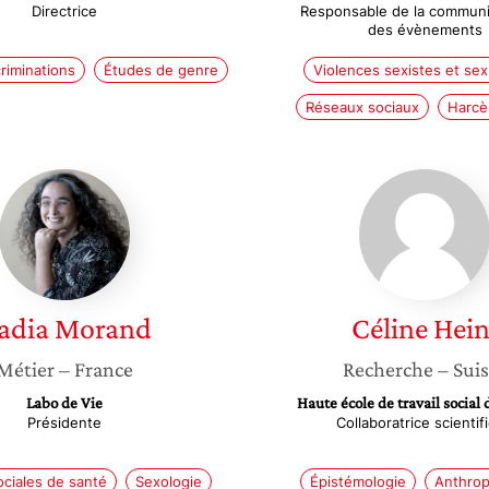
Directrice
Responsable de la communi
des évènements
criminations
Études de genre
Violences sexistes et sex
Réseaux sociaux
Harcè
Nadia
Céline
Morand
Heini
adia
Morand
Céline
Hein
Métier
– France
Recherche
– Sui
Labo de Vie
Haute école de travail social
Présidente
Collaboratrice scientif
ociales de santé
Sexologie
Épistémologie
Anthrop