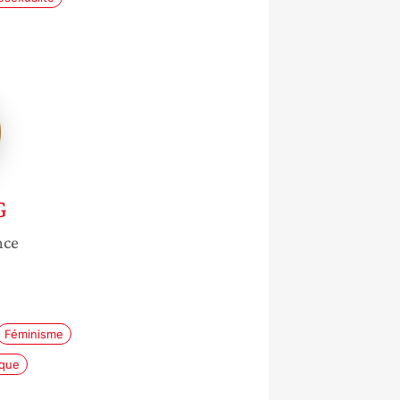
G
nce
Féminisme
ique