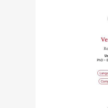
Ve
Re
Un
PhD – 
Langa
Comp