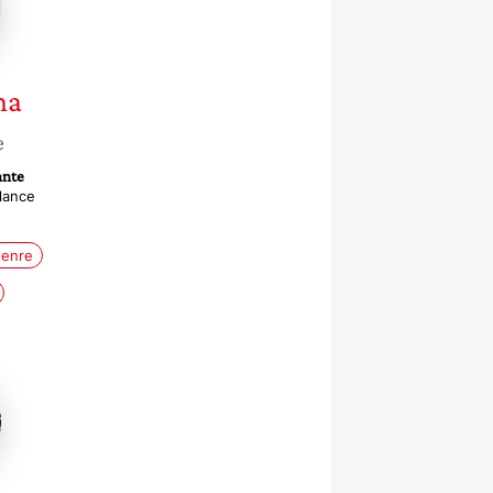
na
e
ante
-lance
enre
u