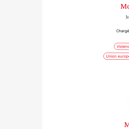
M
M
Chargé
Violen
Union europ
M