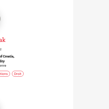
ak
e
f Croatia,
lity
enre
ations
Droit