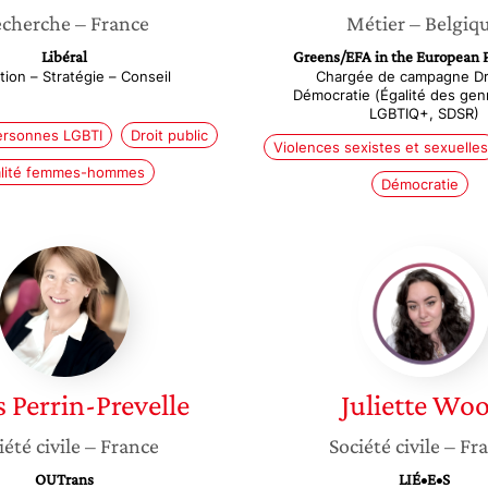
cherche
– France
Métier
– Belgiq
Libéral
Greens/EFA in the European 
ion – Stratégie – Conseil
Chargée de campagne Dro
Démocratie (Égalité des genr
LGBTIQ+, SDSR)
ersonnes LGBTI
Droit public
Violences sexistes et sexuelles
lité femmes-hommes
Démocratie
Anaïs
Juliette
Perrin-
Wood
Prevelle
s
Perrin-Prevelle
Juliette
Woo
iété civile
– France
Société civile
– Fr
OUTrans
LIÉ•E•S