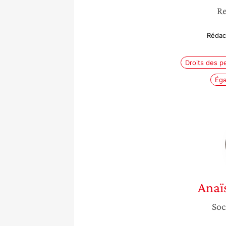
Re
Rédact
Droits des p
Éga
Anaï
Soc