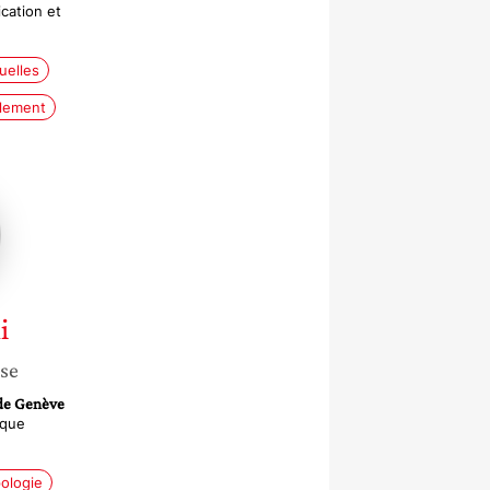
cation et
uelles
lement
i
sse
 de Genève
ique
ologie