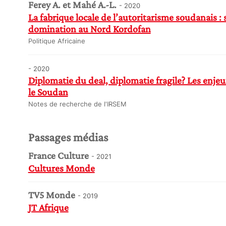
Ferey A. et Mahé A.-L.
- 2020
La fabrique locale de l’autoritarisme soudanais : s
domination au Nord Kordofan
Politique Africaine
- 2020
Diplomatie du deal, diplomatie fragile? Les enje
le Soudan
Notes de recherche de l'IRSEM
Passages médias
France Culture
- 2021
Cultures Monde
TV5 Monde
- 2019
JT Afrique